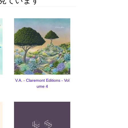
見ています
V.A. - Claremont Editions - Vol
ume 4