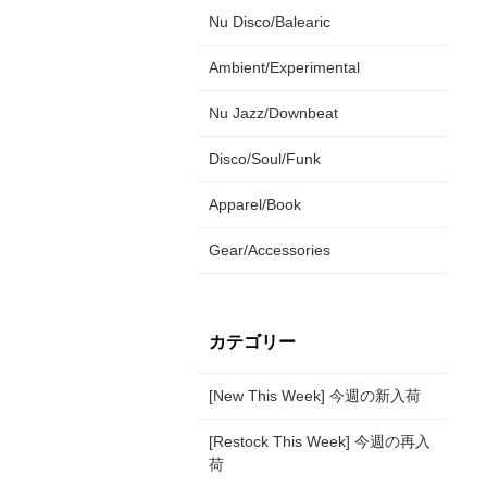
Nu Disco/Balearic
Ambient/Experimental
Nu Jazz/Downbeat
Disco/Soul/Funk
Apparel/Book
Gear/Accessories
カテゴリー
[New This Week] 今週の新入荷
[Restock This Week] 今週の再入
荷