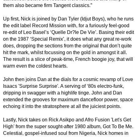
them also became firm Tangent classics.”
Up first, Nick is joined by Dan Tyler (Idjut Boys), who he runs
the edit label Record Mission with, for a furiously feel-good
re-edit of Leo Basel’s ‘Quelle Dr?le De Vie’. Basing their edit
on the 1987 ‘Special Remix’, it does what any great re-work
does, dropping the sections from the original that don’t quite
hit the mark, whilst focussing on the gold in amongst it all.
The result is a slice of peak-time, French boogie joy, that will
warm even the coldest hearts.
John then joins Dan at the dials for a cosmic revamp of Love
Isaacs 'Surprise Surprise'. A serving of ‘80s electro-funk,
dripping in swagger with a highlife tinge. John and Dan
extended the grooves for maximum dancefloor power, space
echoing it into the stratosphere at all the juiciest points.
Lastly, Nick takes on Rick Asikpo and Afro Fusion 'Let's Get
High' from the super sought-after 1980 album, Got To Be Me.
Celestial, gospel-infused soul from Nigeria, Nick homes in