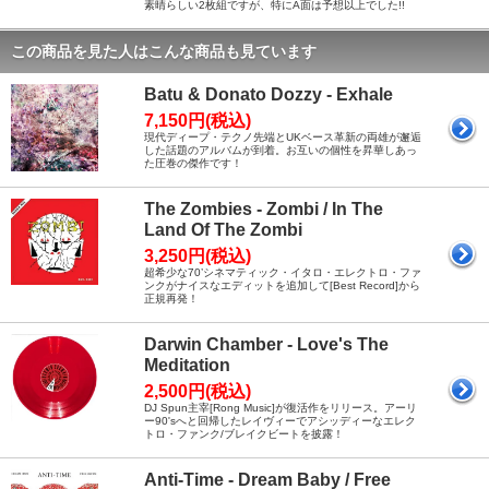
素晴らしい2枚組ですが、特にA面は予想以上でした!!
この商品を見た人はこんな商品も見ています
Batu & Donato Dozzy - Exhale
7,150円(税込)
現代ディープ・テクノ先端とUKベース革新の両雄が邂逅
した話題のアルバムが到着。お互いの個性を昇華しあっ
た圧巻の傑作です！
The Zombies - Zombi / In The
Land Of The Zombi
3,250円(税込)
超希少な70’シネマティック・イタロ・エレクトロ・ファ
ンクがナイスなエディットを追加して[Best Record]から
正規再発！
Darwin Chamber - Love's The
Meditation
2,500円(税込)
DJ Spun主宰[Rong Music]が復活作をリリース。アーリ
ー90'sへと回帰したレイヴィーでアシッディーなエレク
トロ・ファンク/ブレイクビートを披露！
Anti-Time - Dream Baby / Free