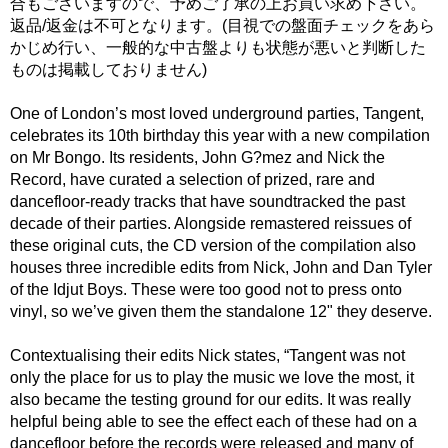
合もございますので、予めご了承の上お買い求め下さい。
返品/返金は不可となります。(目視での盤面チェックをあら
かじめ行い、一般的な中古盤よりも状態が悪いと判断した
ものは掲載しておりません)
One of London’s most loved underground parties, Tangent,
celebrates its 10th birthday this year with a new compilation
on Mr Bongo. Its residents, John G?mez and Nick the
Record, have curated a selection of prized, rare and
dancefloor-ready tracks that have soundtracked the past
decade of their parties. Alongside remastered reissues of
these original cuts, the CD version of the compilation also
houses three incredible edits from Nick, John and Dan Tyler
of the Idjut Boys. These were too good not to press onto
vinyl, so we’ve given them the standalone 12" they deserve.
Contextualising their edits Nick states, “Tangent was not
only the place for us to play the music we love the most, it
also became the testing ground for our edits. It was really
helpful being able to see the effect each of these had on a
dancefloor before the records were released and many of