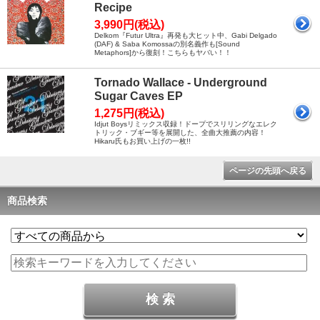
Recipe
3,990円(税込)
Delkom『Futur Ultra』再発も大ヒット中、Gabi Delgado
(DAF) & Saba Komossaの別名義作も[Sound
Metaphors]から復刻！こちらもヤバい！！
Tornado Wallace - Underground
Sugar Caves EP
1,275円(税込)
Idjut Boysリミックス収録！ドープでスリリングなエレク
トリック・ブギー等を展開した、全曲大推薦の内容！
Hikaru氏もお買い上げの一枚!!
ページの先頭へ戻る
商品検索