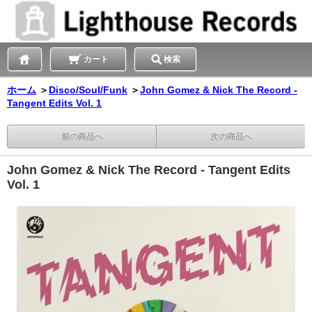
カート
検索
ホーム
＞
Disco/Soul/Funk
＞
John Gomez & Nick The Record -
Tangent Edits Vol. 1
前の商品へ
次の商品へ
John Gomez & Nick The Record - Tangent Edits
Vol. 1