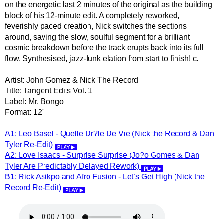
on the energetic last 2 minutes of the original as the building
block of his 12-minute edit. A completely reworked,
feverishly paced creation, Nick switches the sections
around, saving the slow, soulful segment for a brilliant
cosmic breakdown before the track erupts back into its full
flow. Synthesised, jazz-funk elation from start to finish! c.
Artist: John Gomez & Nick The Record
Title: Tangent Edits Vol. 1
Label: Mr. Bongo
Format: 12"
A1: Leo Basel - Quelle Dr?le De Vie (Nick the Record & Dan
Tyler Re-Edit)
A2: Love Isaacs - Surprise Surprise (Jo?o Gomes & Dan
Tyler Are Predictably Delayed Rework)
B1: Rick Asikpo and Afro Fusion - Let’s Get High (Nick the
Record Re-Edit)