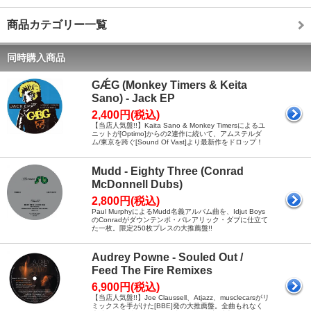
商品カテゴリー一覧
同時購入商品
GǼG (Monkey Timers & Keita
Sano) - Jack EP
2,400円(税込)
【当店人気盤!!】Kaita Sano & Monkey Timersによるユ
ニットが[Optimo]からの2連作に続いて、アムステルダ
ム/東京を跨ぐ[Sound Of Vast]より最新作をドロップ！
Mudd - Eighty Three (Conrad
McDonnell Dubs)
2,800円(税込)
Paul MurphyによるMudd名義アルバム曲を、Idjut Boys
のConradがダウンテンポ・バレアリック・ダブに仕立て
た一枚。限定250枚プレスの大推薦盤!!
Audrey Powne - Souled Out /
Feed The Fire Remixes
6,900円(税込)
【当店人気盤!!】Joe Claussell、Atjazz、musclecarsがリ
ミックスを手がけた[BBE]発の大推薦盤。全曲もれなく