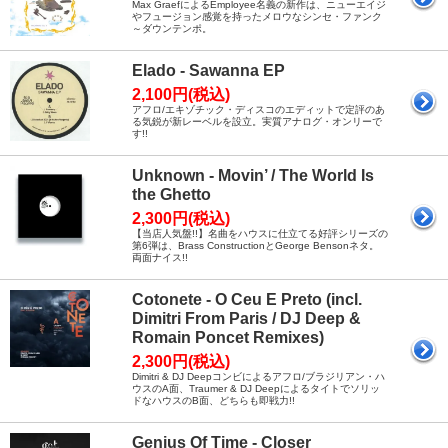
Max GraefによるEmployee名義の新作は、ニューエイジ
やフュージョン感覚を持ったメロウなシンセ・ファンク
～ダウンテンポ。
Elado - Sawanna EP
2,100円(税込)
アフロ/エキゾチック・ディスコのエディットで定評のあ
る気鋭が新レーベルを設立。実質アナログ・オンリーで
す!!
Unknown - Movin’ / The World Is
the Ghetto
2,300円(税込)
【当店人気盤!!】名曲をハウスに仕立てる好評シリーズの
第6弾は、Brass ConstructionとGeorge Bensonネタ。
両面ナイス!!
Cotonete - O Ceu E Preto (incl.
Dimitri From Paris / DJ Deep &
Romain Poncet Remixes)
2,300円(税込)
Dimitri & DJ Deepコンビによるアフロ/ブラジリアン・ハ
ウスのA面、Traumer & DJ Deepによるタイトでソリッ
ドなハウスのB面、どちらも即戦力!!
Genius Of Time - Closer