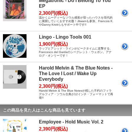
Megatronic - Do I Belong To You
EP
2,300円(税込)
温かくムーディーなソウル感覚が宿ったハウスを現代的
に展開していくおすすめ盤！Jitwamも参加、Francois K.
やDanny Krivitらもサポート中です!!
Lingo - Lingo Tools 001
1,900円(税込)
ラップとアシッド・ラインがピークタイムに直撃する、
Francesco del Gardaのシークレット・ウェポン。アナ
ログ・オンリーです！
Harold Melvin & The Blue Notes -
The Love I Lost / Wake Up
Everybody
2,300円(税込)
Harold Melvin & The Blue Notesが残した不朽のフィラ
デルフィア・ソウル古典が12インチ・フォーマットで再
発!!
この商品を見た人はこんな商品も見ています
Employee - Hold Music Vol. 2
2,390円(税込)