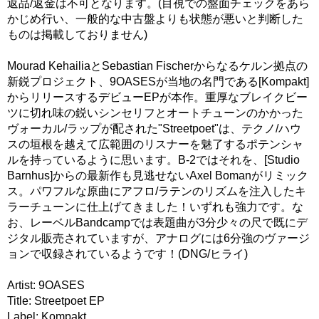
返品/返金は不可となります。(目視での盤面チェックをあら
かじめ行い、一般的な中古盤よりも状態が悪いと判断した
ものは掲載しておりません)
Mourad KehailiaとSebastian Fischerからなるケルン拠点の
新鋭プロジェクト、9OASESが当地の名門である[Kompakt]
からリリースするデビューEPが本作。重厚なブレイクビー
ツに切れ味の鋭いシンセリフとオートチューンのかかった
ヴォーカル/ラップが配された"Streetpoet"は、テクノ/ハウ
スの垣根を越えて広範囲のリスナーを魅了するポテンシャ
ルを持っているように思います。B-2ではそれを、[Studio
Barnhus]からの最新作も見逃せないAxel Bomanがリミック
ス。パワフルな原曲にアフロ/ラテンのリズムを注入したキ
ラーチューンに仕上げてきました！いずれも強力です。な
お、レーベルBandcampでは表題曲が3分少々の尺で既にデ
ジタル販売されていますが、アナログには6分強のヴァージ
ョンで収録されているようです！(DNG/ヒライ)
Artist: 9OASES
Title: Streetpoet EP
Label: Kompakt