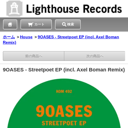
カート
検索
ホーム
＞
House
＞
9OASES - Streetpoet EP (incl. Axel Boman
Remix)
前の商品へ
次の商品へ
9OASES - Streetpoet EP (incl. Axel Boman Remix)