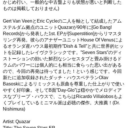
かじめ行い、一般的な中古盤よりも状態が悪いと判断した
ものは掲載しておりません)
Gert Van VeenとEric Cycleの二人を軸として結成したアム
ステルダム拠点のユニットQuazarが90年に[Go Bang!
Records]から発表した1st. EPが[Superstition]からリマスタ
リング再発。彼らのアナザーユニットHouse Of Venusによ
るオランダ産ハウス最初期作”Dish & Tell”と共に世界的ヒッ
トを記録したレイヴクラシックです。”Seven Stars”のディ
ストーションの効いた鮮烈なシンセスタブと畳み掛けるド
ラムのパワーには個人的にも相当に食らった思い出がある
ので、今回の再発は待ってました！という感じです。今回
新たに追加収録されたダッチ・ハウスベテランOlav
Basoskiによるリミックスも原曲を尊重した仕上がりで使い
やすく好印象。そしてB面”Day-Glo”は穏やかでメロディア
スなブリープ・ハウスで、こちらはRicardo Villalobosもよ
くプレイしているミニマル派は必聴の傑作。大推薦！(Dr.
Nishimura)
Artist: Quazar
Title: The Seven Stars EP