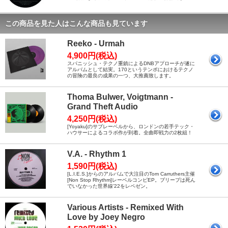
この商品を見た人はこんな商品も見ています
Reeko - Urmah
4,900円(税込)
スパニッシュ・テクノ重鎮によるDNBアプローチが遂に
アルバムとして結実。170というテンポにおけるテクノ
の冒険の最良の成果の一つ、大推薦致します。
Thoma Bulwer, Voigtmann -
Grand Theft Audio
4,250円(税込)
[Yoyaku]のサブレーベルから、ロンドンの若手テック・
ハウサーによるコラボ作が到着。全曲即戦力の2枚組！
V.A. - Rhythm 1
1,590円(税込)
[L.I.E.S.]からのアルバムで大注目のTom Carruthers主催
[Non Stop Rhythm]レーベルコンピEP。ブリープは死ん
でいなかった世界線’22をレペゼン。
Various Artists - Remixed With
Love by Joey Negro