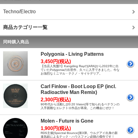
Techno/Electro
商品カテゴリー一覧
同時購入商品
Polygonia - Living Patterns
3,450円(税込)
【当店人気盤!!】Kangding Rayの[ARA]から2022年に出
ていたPolygoniaの出世作、久々に入手できました。今な
お強烈なミニマル・テクノ・サイケデリア。
Carl Finlow - Boot Loop EP (incl.
Radioactive Man Remix)
2,300円(税込)
90年代から活動し[20:20 Vision]等で知られるベテランの
入手困難なエレクトロ作品が再発。この機会にぜひ！
Molen - Future is Gone
1,900円(税込)
RDS主催[Spectral Bounce]第3弾。ウルグアイ出身の新
進気鋭によるテック・ハウスファン必聴の傑作です！