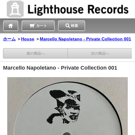
カート
検索
ホーム
＞
House
＞
Marcello Napoletano - Private Collection 001
前の商品へ
次の商品へ
Marcello Napoletano - Private Collection 001