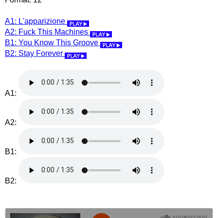
A1: L'apparizione
A2: Fuck This Machines
B1: You Know This Groove
B2: Stay Forever
A1:
A2:
B1:
B2: