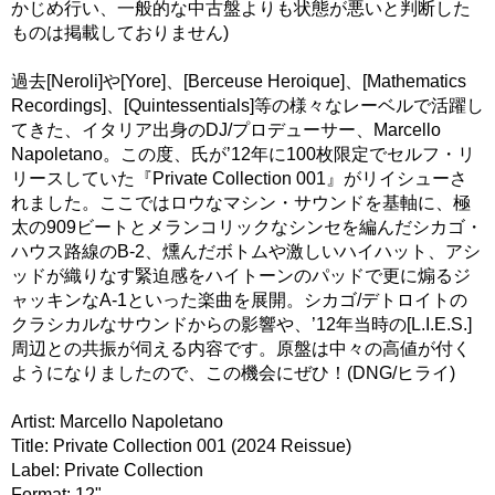
かじめ行い、一般的な中古盤よりも状態が悪いと判断した
ものは掲載しておりません)
過去[Neroli]や[Yore]、[Berceuse Heroique]、[Mathematics
Recordings]、[Quintessentials]等の様々なレーベルで活躍し
てきた、イタリア出身のDJ/プロデューサー、Marcello
Napoletano。この度、氏が’12年に100枚限定でセルフ・リ
リースしていた『Private Collection 001』がリイシューさ
れました。ここではロウなマシン・サウンドを基軸に、極
太の909ビートとメランコリックなシンセを編んだシカゴ・
ハウス路線のB-2、燻んだボトムや激しいハイハット、アシ
ッドが織りなす緊迫感をハイトーンのパッドで更に煽るジ
ャッキンなA-1といった楽曲を展開。シカゴ/デトロイトの
クラシカルなサウンドからの影響や、’12年当時の[L.I.E.S.]
周辺との共振が伺える内容です。原盤は中々の高値が付く
ようになりましたので、この機会にぜひ！(DNG/ヒライ)
Artist: Marcello Napoletano
Title: Private Collection 001 (2024 Reissue)
Label: Private Collection
Format: 12"