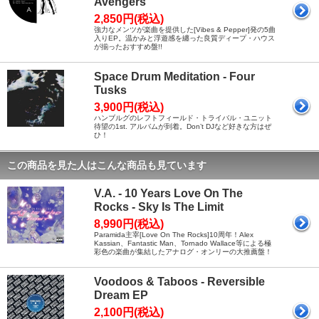
Avengers
2,850円(税込)
強力なメンツが楽曲を提供した[Vibes & Pepper]発の5曲
入りEP。温かみと浮遊感を纏った良質ディープ・ハウス
が揃ったおすすめ盤!!
Space Drum Meditation - Four
Tusks
3,900円(税込)
ハンブルグのレフトフィールド・トライバル・ユニット
待望の1st. アルバムが到着。Don’t DJなど好きな方はぜ
ひ！
この商品を見た人はこんな商品も見ています
V.A. - 10 Years Love On The
Rocks - Sky Is The Limit
8,990円(税込)
Paramida主宰[Love On The Rocks]10周年！Alex
Kassian、Fantastic Man、Tornado Wallace等による極
彩色の楽曲が集結したアナログ・オンリーの大推薦盤！
Voodoos & Taboos - Reversible
Dream EP
2,100円(税込)