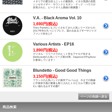
イタリアの要注目ユニットの最新作。イタロ系譜の哀愁
シンセサイザー・サウンドとモダン・テック・ハウスが
折衷された、ピークタイム路線の推薦盤！
V.A. - Black Aroma Vol. 10
1,690円(税込)
Theo Parrishにもプレイされてきた人気シリーズからの
2017年作が久々にリプレス。温かみあるブギーやジャズ
ファンク好きに!!
Various Artists - EP16
1,890円(税込)
デジタル・リリースでのヒット作をアナログ化する
[Defected]の人気シリーズ第16弾。ClaptoneやPayfone
が参加しています！
Blundetto - Good Good Things
3,150円(税込)
フランスの人気バンドの新作アルバムは、今までの路線
に中南米方面の要素も取り入れたトロピカルで豊かな味
わい溢れるおすすめ盤!!
ページの先頭へ戻る
商品検索