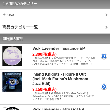
この商品のカテゴリー
House
商品カテゴリー一覧
同時購入商品
Vick Lavender - Essance EP
2,300円(税込)
【当店人気盤!!】シカゴの絶好調プロデューサーによる新
作は、温かみと清涼感のあるインスト・フュージョン・
ハウスとAngel-Aをフィーチャーした歌物。全曲良し！
Inland Knights - Figure It Out
(incl. Mark Farina’s Mushroom
Jazz Edit)
3,150円(税込)
【当店人気盤!!】西海岸のベテランMark Farinaによ
る'Mushroom Jazz Edit' をB面に収録。ダウンテンポ/ブ
レイクビーツ好きはぜひ!!
Vick Lavender - Afro Go! EP