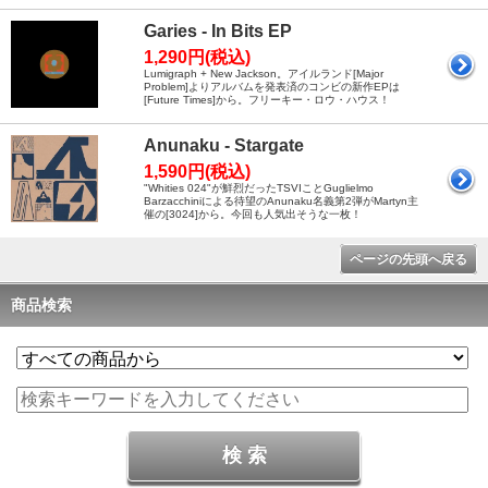
Garies - In Bits EP
1,290円(税込)
Lumigraph + New Jackson。アイルランド[Major
Problem]よりアルバムを発表済のコンビの新作EPは
[Future Times]から。フリーキー・ロウ・ハウス！
Anunaku - Stargate
1,590円(税込)
"Whities 024"が鮮烈だったTSVIことGuglielmo
Barzacchiniによる待望のAnunaku名義第2弾がMartyn主
催の[3024]から。今回も人気出そうな一枚！
ページの先頭へ戻る
商品検索