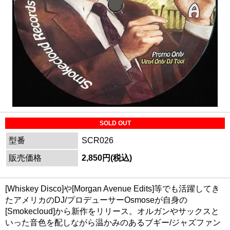
SOLD OUT
型番
SCR026
販売価格
2,850円(税込)
[Whiskey Disco]や[Morgan Avenue Edits]等でも活躍してき
たアメリカのDJ/プロデューサーOsmoseが自身の
[Smokecloud]から新作をリリース。オルガンやサックスと
いった音色を配しながら温かみのあるブギー/ジャズファン