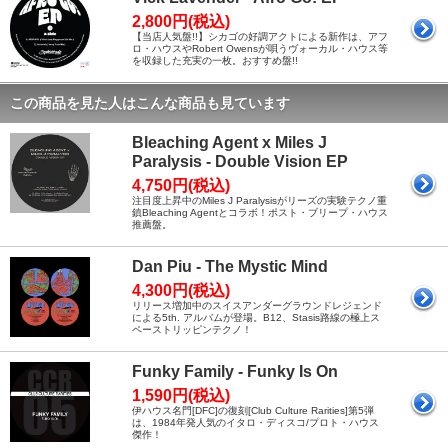
2,800円(税込)
【当店人気盤!!】シカゴの好調アクトによる新作は、アフ
ロ・ハウスやRobert Owensが唄うヴォーカル・ハウス等
を収録した充実の一枚。おすすめ盤!!
この商品を見た人はこんな商品も見ています
Bleaching Agent x Miles J
Paralysis - Double Vision EP
4,750円(税込)
注目度上昇中のMiles J Paralysisがリーズの実験テクノ重
鎮Bleaching Agentとコラボ！ポスト・ブリープ・ハウス
推薦盤。
Dan Piu - The Mystic Mind
4,300円(税込)
リリース増加中のスイスアンダーグラウンドレジェンド
による5th. アルバムが登場。B12、Stasis路線の極上ス
ペーストリッピンテクノ！
Funky Family - Funky Is On
1,590円(税込)
伊ハウス名門[DFC]の復刻[Club Culture Rarities]第5弾
は、1984年発人気のイタロ・ディスコ/プロト・ハウス
傑作！