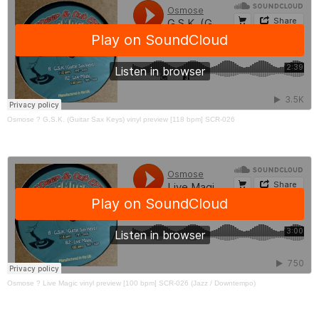
Osmose
?
G.S.K. (Guitar Sax Keys) vinyl preview [118 bpm] SCR-026
Osmose
?
Live Magic vinyl preview [100 bpm] SCR-026 (Jazz / Downtempo)