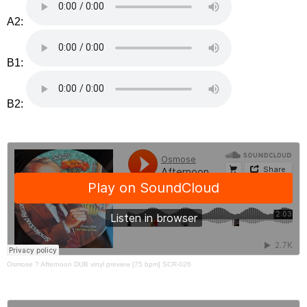
A2:
B1:
B2:
Osmose
?
Afternoon DUB vinyl preview [75 bpm] SCR-026