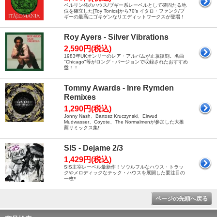
ベルリン発のハウス/ブギー系レーベルとして確固たる地
位を確立した[Toy Tonics]から70’s イタロ・ファンク/ブ
ギーの最高にゴキゲンなリエディットワークスが登場！
Roy Ayers - Silver Vibrations
2,590円(税込)
1983年UKオンリーのレア・アルバムが正規復刻。名曲
"Chicago"等がロング・バージョンで収録されたおすすめ
盤！！
Tommy Awards - Inre Rymden
Remixes
1,290円(税込)
Jonny Nash、Bartosz Kruczynski、Eirwud
Mudwasser、Coyote、The Normalmenが参加した大推
薦リミックス集!!
SIS - Dejame 2/3
1,429円(税込)
SIS主宰レーベル最新作！ソウルフルなハウス・トラッ
クやメロディックなテック・ハウスを展開した要注目の
一枚!!
ページの先頭へ戻る