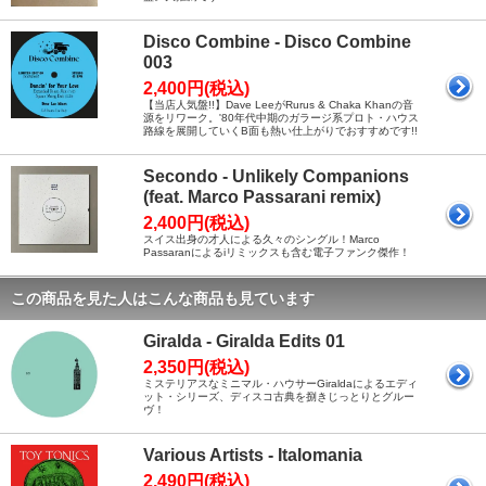
Disco Combine - Disco Combine
003
2,400円(税込)
【当店人気盤!!】Dave LeeがRurus & Chaka Khanの音
源をリワーク。'80年代中期のガラージ系プロト・ハウス
路線を展開していくB面も熱い仕上がりでおすすめです!!
Secondo - Unlikely Companions
(feat. Marco Passarani remix)
2,400円(税込)
スイス出身の才人による久々のシングル！Marco
Passaranによるiリミックスも含む電子ファンク傑作！
この商品を見た人はこんな商品も見ています
Giralda - Giralda Edits 01
2,350円(税込)
ミステリアスなミニマル・ハウサーGiraldaによるエディ
ット・シリーズ、ディスコ古典を捌きじっとりとグルー
ヴ！
Various Artists - Italomania
2,490円(税込)