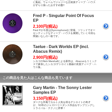
に集結。ウォームでジャジーな正統派ディープ・ハウス
がずらり揃ったおすすめ盤!!
Fred P - Singular Point Of Focus
EP
2,100円(税込)
Fred Pが今度は[Syncrophone]に登場。ソリッドでオー
センティックなディープ・ハウスを展開していく今回も
間違いなしの一枚です。
Taelue - Dark Worlds EP (incl.
Abacus Remix)
2,900円(税込)
シカゴのNick Marshallによる新作は、Abacusもリミック
スで参加したシカゴ/デトロイト路線の良質ディープ・ハ
ウス集。
この商品を見た人はこんな商品も見ています
Gary Martin - The Sonny Lester
Samples EP
3,150円(税込)
ダークな作風でカルト人気を得るデトロイトの奇才
が、’63年のジャズ/ベリーダンス作品をサンプリングし
トライバル・テクノに昇華！