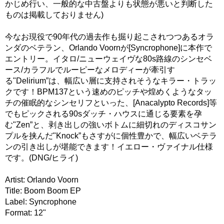
かじめ行い、一般的な中古盤よりも状態が悪いと判断した
ものは掲載しておりません)
今なお現役で90年代の過去作も掘り起こされつつあるオラ
ンダのベテラン、Orlando Voornが[Syncrophone]に本作で
エントリー。イタロ/ニューウェイヴな80s路線のシンセベ
ース/カラフルでルーピーなメロディーが牽引す
る"Delirium”は、幅広い層に支持されそうなキラー・トラッ
クです！BPM137という速めのピッチや煌めくようなタッ
チの催眠的なシンセリフといった、[Anacalypto Records]等
でもピックされる90sダッチ・ハウスに通じる要素を孕
む"Zen”と、剥き出しの強いボトムに細切れのディスコサン
プルを挟んだ"Knock”もさすがに個性豊かで、幅広いベテラ
ンの引き出しが堪能できます！イエロー・ヴァイナル仕様
です。(DNG/ヒライ)
Artist: Orlando Voorn
Title: Boom Boom EP
Label: Syncrophone
Format: 12"