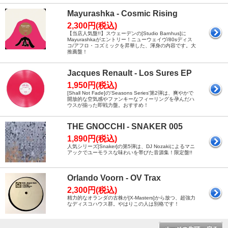
Mayurashka - Cosmic Rising
2,300円(税込)
【当店人気盤!!】スウェーデンの[Studio Barnhus]に
Mayurashkaがエントリー！ニューウェイヴ/80sディス
コ/アフロ・コズミックを昇華した、渾身の内容です。大
推薦盤！
Jacques Renault - Los Sures EP
1,950円(税込)
[Shall Not Fade]の'Seasons Series'第2弾は、爽やかで
開放的な空気感やファンキーなフィーリングを孕んだハ
ウスが揃った即戦力盤。おすすめ！
THE GNOCCHI - SNAKER 005
1,890円(税込)
人気シリーズ[Snaker]の第5弾は、DJ Nozakiによるマニ
アックでユーモラスな味わいを帯びた音源集！限定盤!!
Orlando Voorn - OV Trax
2,300円(税込)
精力的なオランダの古株が[X-Masters]から放つ、超強力
なディスコハウス群。やはりこの人は別格です！