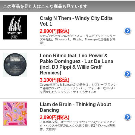
この商品を見た人はこんな商品も見ています
Craig N Them - Windy City Edits
Vol. 1
2,900円(税込)
シカゴのベテランDJがディスコ・リエディット・シリー
ズを始動。Dinosaur L、Ripple、Trammpsの定番曲を料
理!!
Lono Ritmo feat. Leo Power &
Pablo Dominguez - Luz De Luna
(incl. DJ Pippi & Willie Graff
Remixes)
3,100円(税込)
Coyote主宰[Is It Balearic?]の新作は、ジプシー/フラメン
コ路線のスパニッシュ・ナンバー。フォーキーな味わい
を活かしたリミックス・サイドもナイス!!
Liam de Bruin - Thinking About
Dancing
2,090円(税込)
メルボルン発、オーガニックでウォームなジャズファン
ク・ハウスを現代的にセンス良く繰り広げていった充実
作。大推薦!!