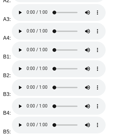
A2:
A3:
A4:
B1:
B2:
B3:
B4:
B5: