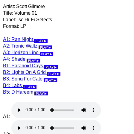
Artist: Scott Gilmore
Title: Volume 01
Label: Isc Hi-Fi Selects
Format: LP
A1: Ran Night
A2: Tronic Waltz
A3: Horizon Line
A4: Shade
B1: Paranoid Days
B2: Lights On A Grid
B3: Song For Cate
B4: Labs
B5: D Hareem
A1: