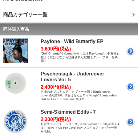
商品カテゴリー一覧
同時購入商品
Payfone - Wild Butterfly EP
3,600円(税込)
[Golf Channel]や[Leng]からも出すPayfoneが、中毒性も
程よく忍ばせながら洗練された歌物モダン・ブギーを展
開！
Psychemagik - Undercover
Lovers Vol. 5
2,400円(税込)
名曲のオブスキュア・カヴァーを捌く[Undercover
Lovers]の第5弾。B面はなんとThe Korgis"Everybody's
Got To Learn Sometime"ネタ!!
Semi-Skimmed Edits - 7
2,300円(税込)
好評エディット・シリーズ[Semi-Skimmed Edits]の第7弾
は、"Give It Up For Love"のオブスキュア・カヴァー等
を収録。