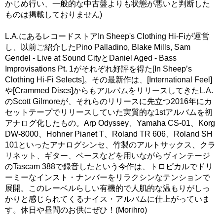
かじめ行い、一般的な中古盤よりも状態が悪いと判断した
ものは掲載しておりません)
L.A.にあるレコードストアIn Sheep's Clothing Hi-Fiが運営
し、以前ご紹介したPino Palladino, Blake Mills, Sam
Gendel - Live at Sound CityとDaniel Aged - Bass
Improvisations Pt. 1がそれぞれ好評を得た[In Sheep’s
Clothing Hi-Fi Selects]。その最新作は、[International Feel]
や[Crammed Discs]からもアルバムをリリースしてきたL.A.
のScott Gilmoreが、それらのリリースに先立つ2016年にカ
セットテープでリリースしていた実質的な1stアルバムを初
アナログ化したもの。Arp Odyssey、Yamaha CS-01、Korg
DW-8000、Hohner Pianet T、Roland TR 606、Roland SH
101といったアナログシンセ、竹製のアルトサックス、クラ
リネット、ギター、ベースなどを用いながらヴィンテージ
のTascam 388で録音したという今作は、トロピカルでドリ
ーミーなインスト・ナンバーをリラクシンなテンションで
展開。このレーベルらしい有機的で人肌的な温もりがしっ
かりと感じられてくるナイス・アルバムに仕上がっていま
す。休日や昼間のお供にぜひ！(Morihro)