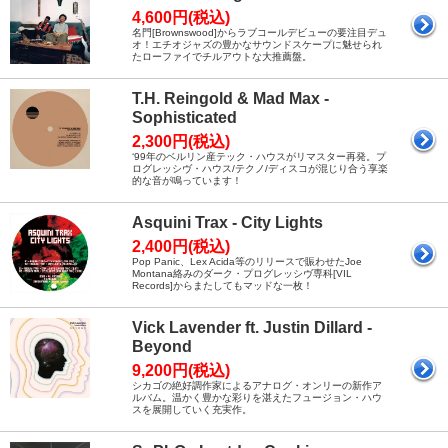
4,600円(税込)
名門[Brownswood]からラブコールデビューの要注目デュ
オ！エチオジャズの豊かなサウンドスケープに魅せられ
たローファイでチルアウトな大推薦盤。
T.H. Reingold & Mad Max -
Sophisticated
2,300円(税込)
‘99年のベルリン産テック・ハウスがリマスター再発。プ
ログレッシヴ・ハウス/テクノ/ディスコが混じり合う享楽
的な音が鳴っています！
Asquini Trax - City Lights
2,400円(税込)
Pop Panic、Lex Acida等のリリースで賑わせたJoe
Montana絡みのダーク・プログレッシヴ専科[VIL
Records]からまたしてもマッドな一枚！
Vick Lavender ft. Justin Dillard -
Beyond
9,200円(税込)
シカゴの絶好調作家によるアナログ・オンリーの新作ア
ルバム。温かく豊かな彩りを湛えたフュージョン・ハウ
スを展開していく充実作。