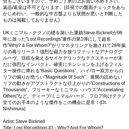
合もございますので、予めご了承の上お買い求め下さい。
返品/返金は不可となります。(目視での盤面チェックをあら
かじめ行い、一般的な中古盤よりも状態が悪いと判断した
ものは掲載しておりません)
UKミニマル・テクノの礎を築いた重鎮Steve Bicknellが96
年に放った”Lost Recordings”連作の第1弾にして超名
作”Why? & For Whom?”がリマスタリングを施されて28年振
りの再リリース！強烈な磁力を放つファットなアナロググ
ルーヴ、目眩を覚えるサイケデリックなテクスチャーが未
だに強烈なインパクト。確実にテンションを上げるフィル
ター操作に痺れる”Basic Questions”、ハイ/ロー双方からの
リフの煽りが危うい”Magnitude 0f Such”、展開の読めない
リフの動きがアブストラクトな仕上がりの”Constructions of
Thousands”、フリーキーなミニマル・ハウス”Accerelating
Others”など。ディープ/ミニマル/ハード、フロア向けテクノ
全てのお手本のような傑作をこの機会に是非！(Dr.
Nishimura)
Artist: Steve Bicknell
Title: Lost Recordings #1 - Why? And For Whom?