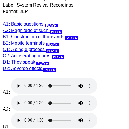
Label: System Revival Recordings
Format: 2LP
A1: Basic questions
A2: Magnitude of such
B1: Construction of thousands
B2: Mobile terminals
C1: A single process
C2: Accelerating others
D1: They speak
D2: Adverse effects
A1:
A2:
B1: