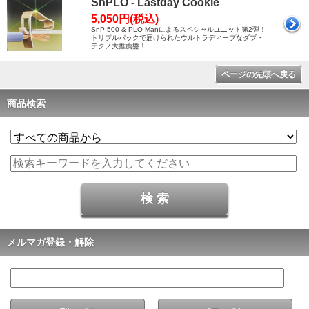
SnPLO - Lastday Cookie
5,050円(税込)
SnP 500 & PLO Manによるスペシャルユニット第2弾！
トリプルパックで届けられたウルトラディープなダブ・
テクノ大推薦盤！
ページの先頭へ戻る
商品検索
メルマガ登録・解除