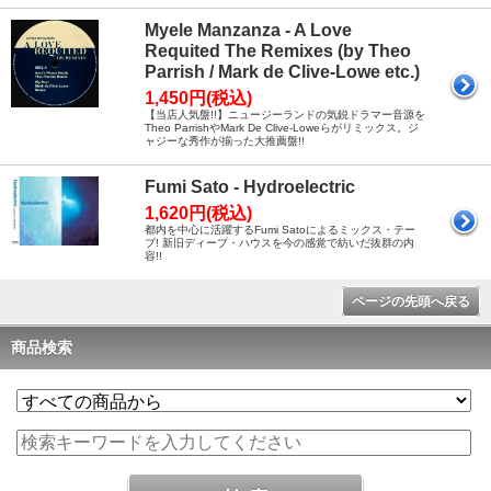
Myele Manzanza - A Love
Requited The Remixes (by Theo
Parrish / Mark de Clive-Lowe etc.)
1,450円(税込)
【当店人気盤!!】ニュージーランドの気鋭ドラマー音源を
Theo ParrishやMark De Clive-Loweらがリミックス。ジ
ャジーな秀作が揃った大推薦盤!!
Fumi Sato - Hydroelectric
1,620円(税込)
都内を中心に活躍するFumi Satoによるミックス・テー
プ! 新旧ディープ・ハウスを今の感覚で紡いだ抜群の内
容!!
ページの先頭へ戻る
商品検索