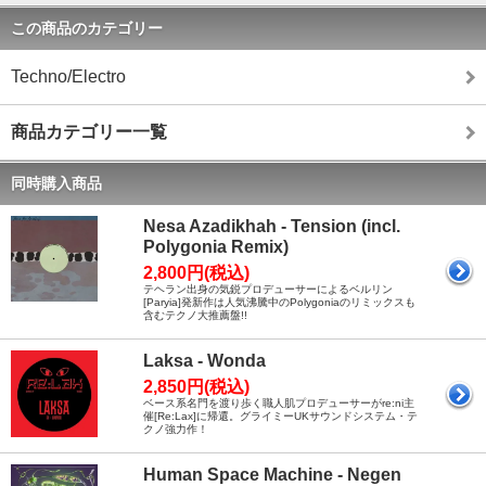
この商品のカテゴリー
Techno/Electro
商品カテゴリー一覧
同時購入商品
Nesa Azadikhah - Tension (incl.
Polygonia Remix)
2,800円(税込)
テヘラン出身の気鋭プロデューサーによるベルリン
[Paryia]発新作は人気沸騰中のPolygoniaのリミックスも
含むテクノ大推薦盤!!
Laksa - Wonda
2,850円(税込)
ベース系名門を渡り歩く職人肌プロデューサーがre:ni主
催[Re:Lax]に帰還。グライミーUKサウンドシステム・テ
クノ強力作！
Human Space Machine - Negen