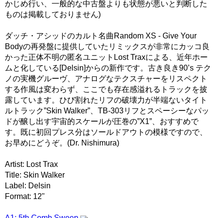
かじめ行い、一般的な中古盤よりも状態が悪いと判断した
ものは掲載しておりません)
ダッチ・アシッドのカルト名曲Random XS - Give Your
Bodyの再発盤に提供していたリミックスが非常にカッコ良
かった正体不明の匿名ユニットLost Traxによる、近年ホー
ムと化している[Delsin]からの新作です。古き良き90’s テク
ノの実機グルーヴ、アナログなテクスチャーをリスペクト
する作風は変わらず、ここでも存在感溢れるトラックを披
露しています。ひび割れたリフの破壊力が半端ないタイト
ルトラック”Skin Walker”、TB-303リフとスペーシーなパッ
ドが醸し出す宇宙的スケールが圧巻の”X1”、おすすめで
す。既に初回プレス分はソールドアウトの模様ですので、
お早めにどうぞ。(Dr. Nishimura)
Artist: Lost Trax
Title: Skin Walker
Label: Delsin
Format: 12"
A1: 5th Comb Sweep