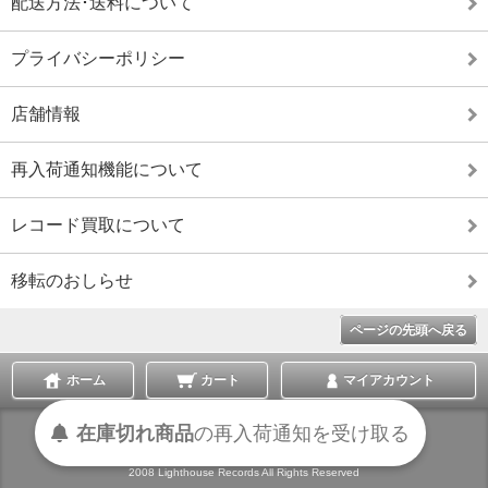
配送方法･送料について
プライバシーポリシー
店舗情報
再入荷通知機能について
レコード買取について
移転のおしらせ
ページの先頭へ戻る
ホーム
カート
マイアカウント
在庫切れ商品
の
再入荷
通知を
受け取る
表示切替 :
スマートフォン
|
PC版
2008 Lighthouse Records All Rights Reserved