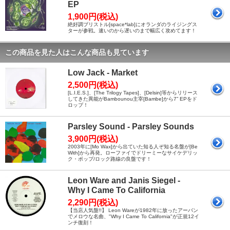
EP
1,900円(税込)
絶好調ブリストル[space*lab]にオランダのライジングス
ターが参戦。速いのから遅いのまで幅広く攻めてます！
この商品を見た人はこんな商品も見ています
Low Jack - Market
2,500円(税込)
[L.I.E.S.]、[The Trilogy Tapes]、[Delsin]等からリリース
してきた異能がBambounou主宰[Bambe]から7” EPをド
ロップ！
Parsley Sound - Parsley Sounds
3,900円(税込)
2003年に[Mo Wax]から出ていた知る人ぞ知る名盤が[Be
With]から再発。ローファイでドリーミーなサイケデリッ
ク・ポップ/ロック路線の良盤です！
Leon Ware and Janis Siegel -
Why I Came To California
2,290円(税込)
【当店人気盤!!】 Leon Wareが1982年に放ったアーバン
でメロウな名曲、"Why I Came To California"が正規12イ
ンチ復刻！