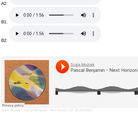
A2:
B1:
B2:
Scala Muziek
?
Pascal Benjamin - Next Horizon EP (SCALA002)