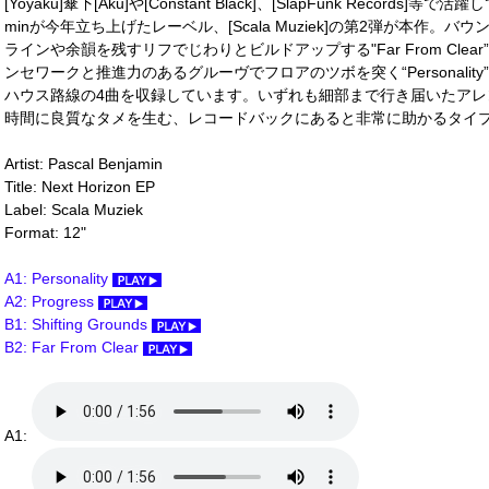
[Yoyaku]傘下[Aku]や[Constant Black]、[SlapFunk Records]
minが今年立ち上げたレーベル、[Scala Muziek]の第2弾が本作
ラインや余韻を残すリフでじわりとビルドアップする"Far From Cl
ンセワークと推進力のあるグルーヴでフロアのツボを突く“Personali
ハウス路線の4曲を収録しています。いずれも細部まで行き届いたア
時間に良質なタメを生む、レコードバックにあると非常に助かるタイプの
Artist: Pascal Benjamin
Title: Next Horizon EP
Label: Scala Muziek
Format: 12"
A1: Personality
A2: Progress
B1: Shifting Grounds
B2: Far From Clear
A1: