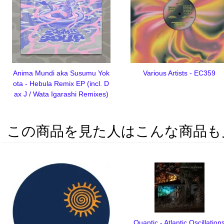
Anima Mundi aka Susumu Yok
Various Artists - EC359
ota - Hebula Remix EP (incl. D
ax J / Wata Igarashi Remixes)
この商品を見た人はこんな商品も
Quantic - Atlantic Oscillation