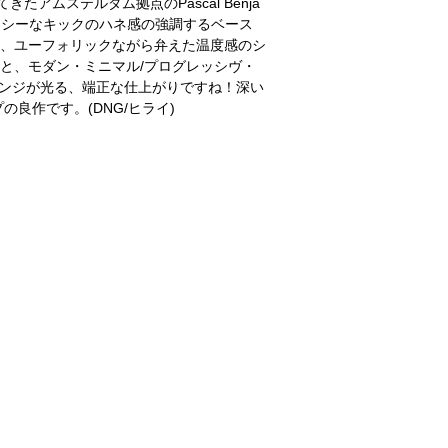
等で活躍してきたアムステルダム拠点のPascal Benja
。バウンシーなキックのハネ感の強調するベース
ear”、ユーフォリックながら弁えた温度感のシ
ty”と、モダン・ミニマル/プログレッシヴ・
レンジが光る、端正な仕上がりですね！深い
良作です。(DNG/ヒライ)