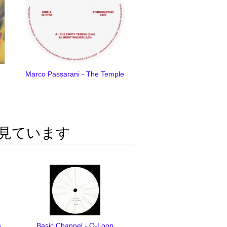
Marco Passarani - The Temple
見ています
s
Basic Channel - Q-Loop