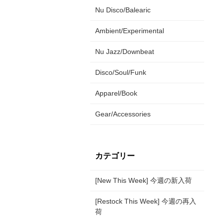
Nu Disco/Balearic
Ambient/Experimental
Nu Jazz/Downbeat
Disco/Soul/Funk
Apparel/Book
Gear/Accessories
カテゴリー
[New This Week] 今週の新入荷
[Restock This Week] 今週の再入
荷