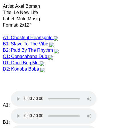
Artist: Axel Boman
Title: Le New Life
Label: Mule Musiq
Format: 2x12"
A1: Chestnut Heartsprite
B1: Slave To The Vibe
B2: Paid By The Rhythm
C1: Copacabana Dub
D1: Don't Bug Me
D2: Konoba Boba
A1:
B1: