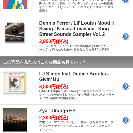
[Mule Musiq]に参戦。サイケデリックなレイヤー構築術
をオーガニックなディープ・ハウスとして披露した大推
薦盤！
Dennis Ferrer / Lil’ Louis / Mood II
Swing / Kimara Lovelace - King
Street Sounds Sampler Vol. 2
2,950円(税込)
'90～'00年代にニューヨークの老舗[King Street]からリリ
ースされていた大名曲を4曲収録した再発EPの第2弾
この商品を見た人はこんな商品も見ています
LJ Simon feat. Denice Brooks -
Givin’ Up
3,500円(税込)
Eddie C主宰[Red Motorbike]にベルリンのブギー/ファン
ク・マスターが参戦。シンプルで洗練されたUKストリー
トソウル路線の歌物を披露
Zya - Orange EP
2,300円(税込)
次世代ルーマニアンのデビュー作がいきなり高水準。ダ
ークでサイケデリックなミニマル・ハウス！アナログ・
オンリー。