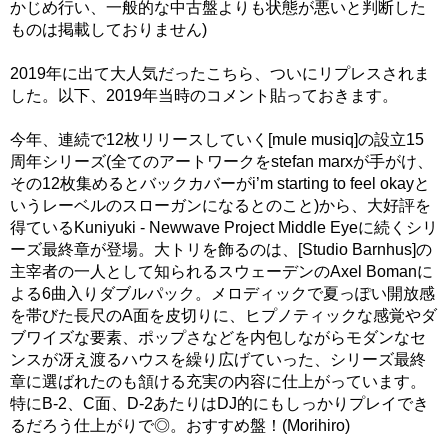
かじめ行い、一般的な中古盤よりも状態が悪いと判断した
ものは掲載しておりません)
2019年に出て大人気だったこちら、ついにリプレスされま
した。以下、2019年当時のコメント貼っておきます。
今年、連続で12枚リリースしていく[mule musiq]の設立15
周年シリーズ(全てのアートワークをstefan marxが手がけ、
その12枚集めるとバックカバーがi’m starting to feel okayと
いうレーベルのスローガンになるとのこと)から、大好評を
得ているKuniyuki - Newwave Project Middle Eyeに続くシリ
ーズ最終章が登場。大トリを飾るのは、[Studio Barnhus]の
主宰者の一人として知られるスウェーデンのAxel Bomanに
よる6曲入りダブルパック。メロディックで夏っぽい開放感
を帯びた長尺のA面を皮切りに、ヒプノティックな感覚やダ
ブワイズな要素、ポップさなどを内包しながらモダンなセ
ンスが冴え渡るハウスを繰り広げていった、シリーズ最終
章に選ばれたのも頷ける充実の内容に仕上がっています。
特にB-2、C面、D-2あたりはDJ的にもしっかりプレイでき
るだろう仕上がりで◎。おすすめ盤！(Morihiro)