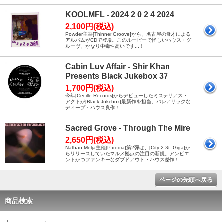
KOOLMFL - 2024 2 0 2 4 2024
2,100円(税込)
Powder主宰[Thinner Groove]から、名古屋の奇才による
アルバムがCDで登場。このルーピーで怪しいハウス・グ
ルーヴ、かなり中毒性高いです...！
Cabin Luv Affair - Shir Khan
Presents Black Jukebox 37
1,700円(税込)
今年[Cecille Records]からデビューしたミステリアス・
アクトが[Black Jukebox]最新作を担当。バレアリックな
ディープ・ハウス良作！
Sacred Grove - Through The Mire
2,650円(税込)
Nathan Melja主催[Parodia]第2弾は、[City-2 St. Giga]か
らリリースしていたマルメ拠点の注目の新鋭。アンビエ
ントかつファンキーなダブドアウト・ハウス傑作！
ページの先頭へ戻る
商品検索