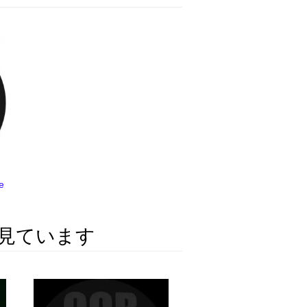
e
見ています