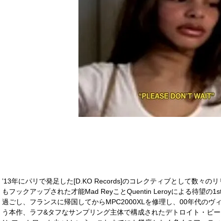
’13年にパリで発足した[D.KO Records]のコレクティブとして数々のリリース
もフックアップされた才能Mad ReyことQuentin Leroyによる待望の
過ごし、フランスに帰国してからMPC2000XLを修理し、00年代の
う本作、ラフ&タフなサンプリング主体で構成されたデトロイト・ビ