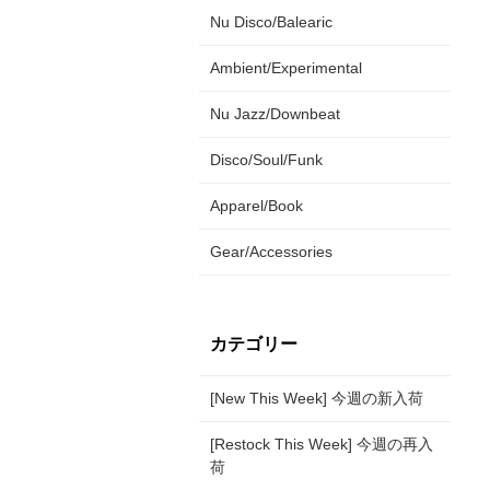
Nu Disco/Balearic
Ambient/Experimental
Nu Jazz/Downbeat
Disco/Soul/Funk
Apparel/Book
Gear/Accessories
カテゴリー
[New This Week] 今週の新入荷
[Restock This Week] 今週の再入
荷