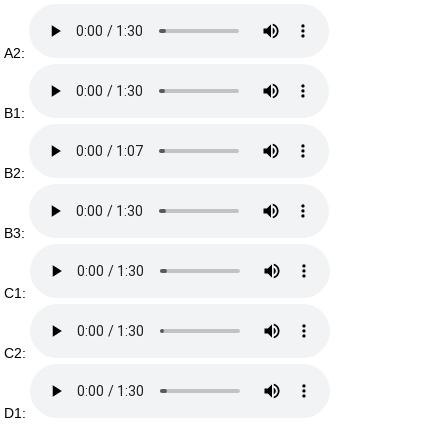
A2:
B1:
B2:
B3:
C1:
C2:
D1: