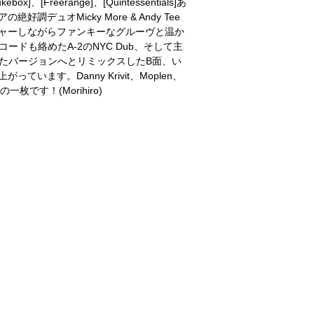
[Freerange]、[Quintessentials]あ
調デュオMicky More & Andy Tee
をフィーチャーしながらファンキーなグルーヴと温か
ドも絡めたA-2のNYC Dub、そして主
基調としたバージョンへとリミックスしたB面、い
っています。Danny Krivit、Moplen、
一枚です！(Morihiro)