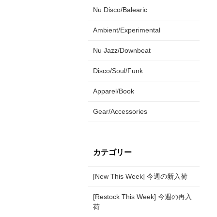
Nu Disco/Balearic
Ambient/Experimental
Nu Jazz/Downbeat
Disco/Soul/Funk
Apparel/Book
Gear/Accessories
カテゴリー
[New This Week] 今週の新入荷
[Restock This Week] 今週の再入
荷