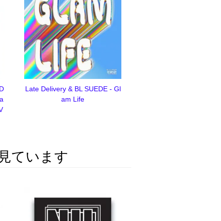
 D
Late Delivery & BL SUEDE - Gl
ha
am Life
V
見ています