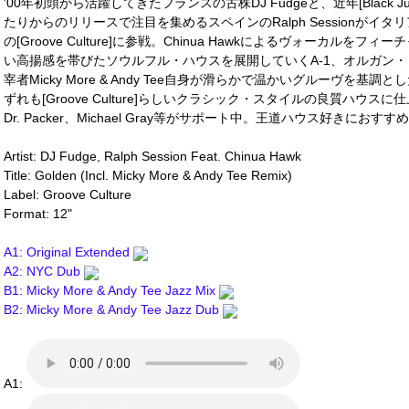
'00年初頭から活躍してきたフランスの古株DJ Fudgeと、近年[Black Jukebox]、
たりからのリリースで注目を集めるスペインのRalph Sessionがイタリアの絶好
の[Groove Culture]に参戦。Chinua Hawkによるヴォーカル
い高揚感を帯びたソウルフル・ハウスを展開していくA-1、オルガン・コー
宰者Micky More & Andy Tee自身が滑らかで温かいグルーヴを
ずれも[Groove Culture]らしいクラシック・スタイルの良質ハウスに仕上が
Dr. Packer、Michael Gray等がサポート中。王道ハウス好きにおすすめの
Artist: DJ Fudge, Ralph Session Feat. Chinua Hawk
Title: Golden (Incl. Micky More & Andy Tee Remix)
Label: Groove Culture
Format: 12"
A1: Original Extended
A2: NYC Dub
B1: Micky More & Andy Tee Jazz Mix
B2: Micky More & Andy Tee Jazz Dub
A1: