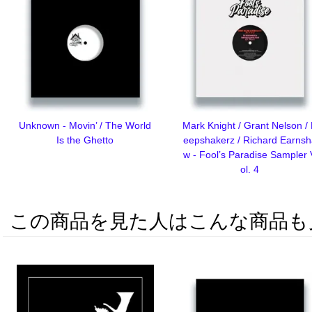
Unknown - Movin’ / The World
Mark Knight / Grant Nelson /
Is the Ghetto
eepshakerz / Richard Earns
w - Fool’s Paradise Sampler 
ol. 4
この商品を見た人はこんな商品も