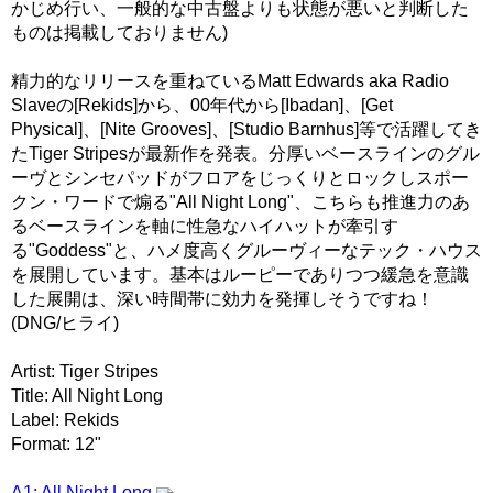
かじめ行い、一般的な中古盤よりも状態が悪いと判断した
ものは掲載しておりません)
精力的なリリースを重ねているMatt Edwards aka Radio
Slaveの[Rekids]から、00年代から[Ibadan]、[Get
Physical]、[Nite Grooves]、[Studio Barnhus]等で活躍してき
たTiger Stripesが最新作を発表。分厚いベースラインのグル
ーヴとシンセパッドがフロアをじっくりとロックしスポー
クン・ワードで煽る"All Night Long"、こちらも推進力のあ
るベースラインを軸に性急なハイハットが牽引す
る"Goddess"と、ハメ度高くグルーヴィーなテック・ハウス
を展開しています。基本はルーピーでありつつ緩急を意識
した展開は、深い時間帯に効力を発揮しそうですね！
(DNG/ヒライ)
Artist: Tiger Stripes
Title: All Night Long
Label: Rekids
Format: 12"
A1: All Night Long