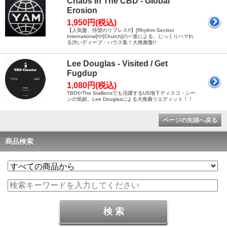
Chaos In The CBD - Global
Erosion
1,950円(税込)
【人気盤、待望のリプレス!!】[Rhythm Section
International]や[Church]の一派による、じっくりハマれ
る渋いディープ・ハウス集！大推薦盤!!
Lee Douglas - Visited / Get
Fugdup
1,080円(税込)
TBDやThe Stallionsでも活躍するUS地下ディスコ・シー
ンの気鋭、Lee Douglasによる大推薦リエディット！！
ページの先頭へ戻る
商品検索