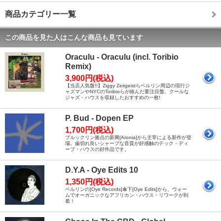
商品カテゴリー一覧
この商品を見た人はこんな商品も見ています
Oraculu - Oraculu (incl. Toribio
Remix)
3,900円(税込)
【当店人気盤!!】Ziggy Zeitgeistらベルリン周辺の現行ジ
ャズマンやNYCのToribioらが絡んだ要注目盤。クールな
ジャズ・ハウスを収録したおすすめの一枚!
P. Bud - Dopen EP
1,700円(税込)
ブルックリン拠点の新興[Aronia]から主宰による新作が登
場。歯切れ良いシャープな音質が好感触のテック・ディ
ープ・ハウスの好作品です。
D.Y.A - Oye Edits 10
1,350円(税込)
ベルリンの[Oye Records]傘下[Oye Edits]から、ウォー
ムでオーガニックなアフリカン・ハウス・リワークが到
着！