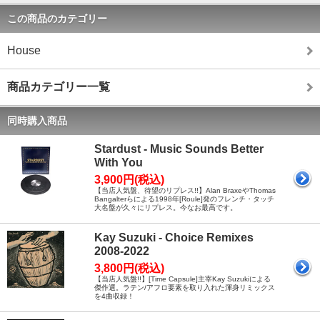
この商品のカテゴリー
House
商品カテゴリー一覧
同時購入商品
Stardust - Music Sounds Better
With You
3,900円(税込)
【当店人気盤、待望のリプレス!!】Alan BraxeやThomas
Bangalterらによる1998年[Roule]発のフレンチ・タッチ
大名盤が久々にリプレス。今なお最高です。
Kay Suzuki - Choice Remixes
2008-2022
3,800円(税込)
【当店人気盤!!】[Time Capsule]主宰Kay Suzukiによる
傑作選。ラテン/アフロ要素を取り入れた渾身リミックス
を4曲収録！