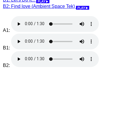
B2: Find love (Ambient Space Tek)
A1:
B1:
B2: