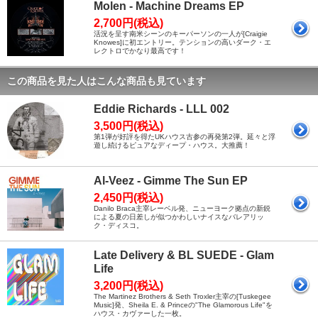
Molen - Machine Dreams EP
2,700円(税込)
活況を呈す南米シーンのキーパーソンの一人が[Craigie
Knowes]に初エントリー。テンションの高いダーク・エ
レクトロでかなり最高です！
この商品を見た人はこんな商品も見ています
Eddie Richards - LLL 002
3,500円(税込)
第1弾が好評を得たUKハウス古参の再発第2弾。延々と浮
遊し続けるピュアなディープ・ハウス。大推薦！
Al-Veez - Gimme The Sun EP
2,450円(税込)
Danilo Braca主宰レーベル発、ニューヨーク拠点の新鋭
による夏の日差しが似つかわしいナイスなバレアリッ
ク・ディスコ。
Late Delivery & BL SUEDE - Glam
Life
3,200円(税込)
The Martinez Brothers & Seth Troxler主宰の[Tuskegee
Music]発、Sheila E. & Princeの"The Glamorous Life"を
ハウス・カヴァーした一枚。