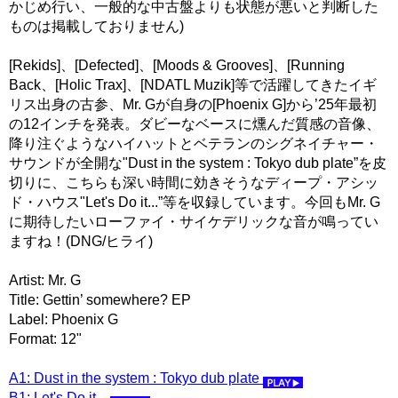
かじめ行い、一般的な中古盤よりも状態が悪いと判断した
ものは掲載しておりません)
[Rekids]、[Defected]、[Moods & Grooves]、[Running
Back、[Holic Trax]、[NDATL Muzik]等で活躍してきたイギ
リス出身の古参、Mr. Gが自身の[Phoenix G]から’25年最初
の12インチを発表。ダビーなベースに燻んだ質感の音像、
降り注ぐようなハイハットとベテランのシグネイチャー・
サウンドが全開な"Dust in the system : Tokyo dub plate”を皮
切りに、こちらも深い時間に効きそうなディープ・アシッ
ド・ハウス"Let's Do it...”等を収録しています。今回もMr. G
に期待したいローファイ・サイケデリックな音が鳴ってい
ますね！(DNG/ヒライ)
Artist: Mr. G
Title: Gettin’ somewhere? EP
Label: Phoenix G
Format: 12"
A1: Dust in the system : Tokyo dub plate
B1: Let's Do it...