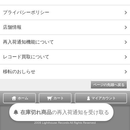
プライバシーポリシー
店舗情報
再入荷通知機能について
レコード買取について
移転のおしらせ
ページの先頭へ戻る
ホーム
カート
マイアカウント
在庫切れ商品
の
再入荷
通知を
受け取る
表示切替 :
スマートフォン
|
PC版
2008 Lighthouse Records All Rights Reserved