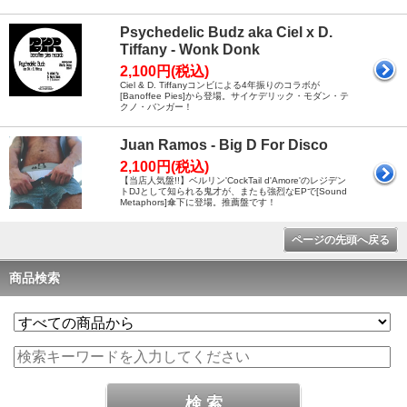
Psychedelic Budz aka Ciel x D.
Tiffany - Wonk Donk
2,100円(税込)
Ciel & D. Tiffanyコンビによる4年振りのコラボが
[Banoffee Pies]から登場。サイケデリック・モダン・テ
クノ・バンガー！
Juan Ramos - Big D For Disco
2,100円(税込)
【当店人気盤!!】ベルリン'CockTail d'Amore'のレジデン
トDJとして知られる鬼才が、またも強烈なEPで[Sound
Metaphors]傘下に登場。推薦盤です！
ページの先頭へ戻る
商品検索