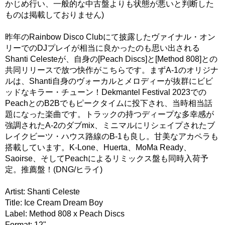
かじめ行い、一般的な中古盤よりも状態が悪いと判断した
ものは掲載しておりません)
昨年のRainbow Disco Clubにて披露したヴァイナル・オン
リーでのDJプレイが相当に良かったのも思い出される
Shanti Celesteが、自身の[Peach Discs]と[Method 808]との
共同リリースで放つ快作がこちらです。まずA-1のオリジナ
ルは、Shanti自身のヴォーカルとメロディーが抜群にビビ
ッドなキラー・チューン！Dekmantel Festival 2023での
PeachとのB2Bでもピークタイムに投下され、当時相当話
題になった楽曲です。トラックの持つディープな多幸感が
強調されたA-2のダブmix、ミニマルにリシェイプされたブ
レイクビーツ・ハウス路線のB-1も良し。甘美なアカペラも
搭載しています。K-Lone、Huerta、MoMa Ready、
Saoirse、そしてPeachによるリミックス盤も同時入荷予
定。推薦盤！(DNG/ヒライ)
Artist: Shanti Celeste
Title: Ice Cream Dream Boy
Label: Method 808 x Peach Discs
Format: 12"