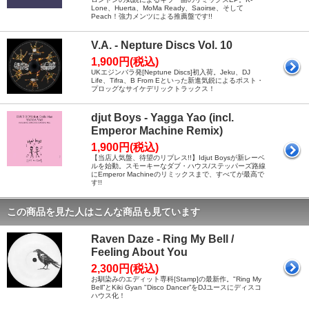
Lone、Huerta、MoMa Ready、Saoirse、そして
Peach！強力メンツによる推薦盤です!!
V.A. - Nepture Discs Vol. 10
1,900円(税込)
UKエジンバラ発[Neptune Discs]初入荷。Jeku、DJ
Life、Tifra、B From Eといった新進気鋭によるポスト・
プロッグなサイケデリックトラックス！
djut Boys - Yagga Yao (incl.
Emperor Machine Remix)
1,900円(税込)
【当店人気盤、待望のリプレス!!】Idjut Boysが新レーベ
ルを始動。スモーキーなダブ・ハウス/ステッパーズ路線
にEmperor Machineのリミックスまで、すべてが最高で
す!!
この商品を見た人はこんな商品も見ています
Raven Daze - Ring My Bell /
Feeling About You
2,300円(税込)
お馴染みのエディット専科[Stamp]の最新作。"Ring My
Bell”とKiki Gyan "Disco Dancer”をDJユースにディスコ
ハウス化！