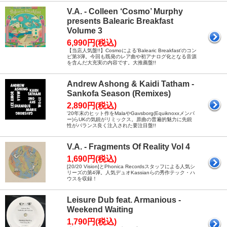
V.A. - Colleen ‘Cosmo’ Murphy
presents Balearic Breakfast
Volume 3
6,990円(税込)
【当店人気盤!!】Cosmoによる'Balearic Breakfast'のコン
ピ第3弾。今回も既発のレア曲や初アナログ化となる音源
を含んだ大充実の内容です。大推薦盤!!
Andrew Ashong & Kaidi Tatham -
Sankofa Season (Remixes)
2,890円(税込)
'20年末のヒット作をMalaやGavsborg(Equiknoxxメンバ
ー)らUKの気鋭がリミックス。原曲の普遍的魅力に先鋭
性がバランス良く注入された要注目盤!!
V.A. - Fragments Of Reality Vol 4
1,690円(税込)
[20/20 Vision]とPhonica Recordsスタッフによる人気シ
リーズの第4弾。人気デュオKassianらの秀作テック・ハ
ウスを収録！
Leisure Dub feat. Armanious -
Weekend Waiting
1,790円(税込)