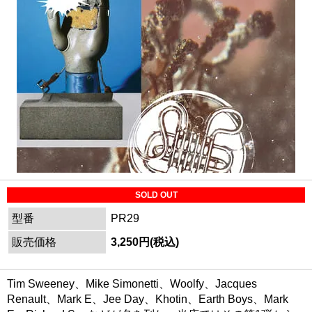
SOLD OUT
型番
PR29
販売価格
3,250円(税込)
Tim Sweeney、Mike Simonetti、Woolfy、Jacques
Renault、Mark E、Jee Day、Khotin、Earth Boys、Mark