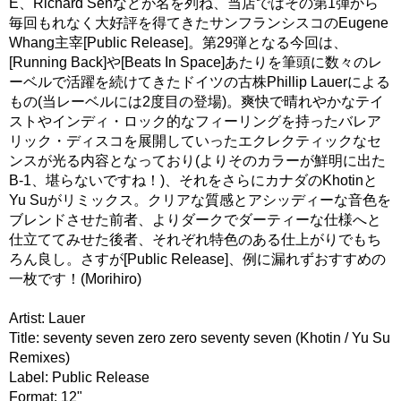
E、Richard Senなどが名を列ね、当店ではその第1弾から
毎回もれなく大好評を得てきたサンフランシスコのEugene
Whang主宰[Public Release]。第29弾となる今回は、
[Running Back]や[Beats In Space]あたりを筆頭に数々のレ
ーベルで活躍を続けてきたドイツの古株Phillip Lauerによる
もの(当レーベルには2度目の登場)。爽快で晴れやかなテイ
ストやインディ・ロック的なフィーリングを持ったバレア
リック・ディスコを展開していったエクレクティックなセ
ンスが光る内容となっており(よりそのカラーが鮮明に出た
B-1、堪らないですね！)、それをさらにカナダのKhotinと
Yu Suがリミックス。クリアな質感とアシッディーな音色を
ブレンドさせた前者、よりダークでダーティーな仕様へと
仕立ててみせた後者、それぞれ特色のある仕上がりでもち
ろん良し。さすが[Public Release]、例に漏れずおすすめの
一枚です！(Morihiro)
Artist: Lauer
Title: seventy seven zero zero seventy seven (Khotin / Yu Su
Remixes)
Label: Public Release
Format: 12"