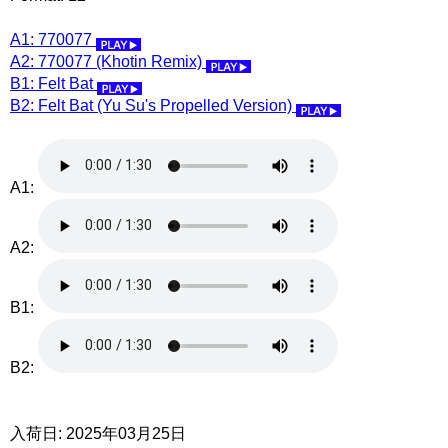
A1: 770077
A2: 770077 (Khotin Remix)
B1: Felt Bat
B2: Felt Bat (Yu Su's Propelled Version)
A1:
A2:
B1:
B2:
入荷日: 2025年03月25日