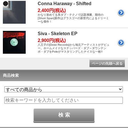
Conna Haraway - Shifted
2,400円(税込)
かなり攻めてる系ダブ・テクノで話題沸騰、期待の
[Short Span]新作はグラスゴーの新世代によるドリーミ
ーな傑作！
Siva - Skeleton EP
2,900円(税込)
八王子の[Dotei Records]から地元アーティストがデビュ
ー。ホームメイドなステッパーズ・ダブ～ダウンテン
ポ・ダブをPoleがマスタリングしたナイスな一枚!!
ページの先頭へ戻る
商品検索