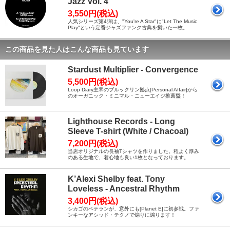
Jazz Vol. 4
3,550円(税込)
人気シリーズ第4弾は、"You're A Star"に"Let The Music
Play"という定番ジャズファンク古典を捌いた一枚。
この商品を見た人はこんな商品も見ています
Stardust Multiplier - Convergence
5,500円(税込)
Loop Diary主宰のブルックリン拠点[Personal Affair]から
のオーガニック・ミニマル・ニューエイジ推薦盤！
Lighthouse Records - Long
Sleeve T-shirt (White / Chacoal)
7,200円(税込)
当店オリジナルの長袖Tシャツを作りました。程よく厚み
のある生地で、着心地も良い1枚となっております。
K’Alexi Shelby feat. Tony
Loveless - Ancestral Rhythm
3,400円(税込)
シカゴのベテランが、意外にも[Planet E]に初参戦。ファ
ンキーなアシッド・テクノで煽りに煽ります！