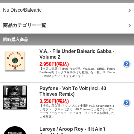
Nu Disco/Balearic
商品カテゴリー一覧
同時購入商品
V.A. - File Under Balearic Gabba -
Volume 2
2,950円(税込)
【当店人気盤!!】[Hell Yeah]発、Wallace、SIRS、Pedro
Berthoがリミックスを手掛けた粒揃いな一枚。Nu Disco
～Houseまたいでおすすめです!!
Payfone - Volt To Volt (incl. 40
Thieves Remix)
3,550円(税込)
【待望の再入荷!!】シンプルで中毒性のあるPayfoneらし
いモダン・ブギーに加え、40 Thievesによるアシッディ
ーでダビーなニュー・ディスコ・リミックスも収録した
大推薦盤!!
Laroye / Aroop Roy - If It Ain’t