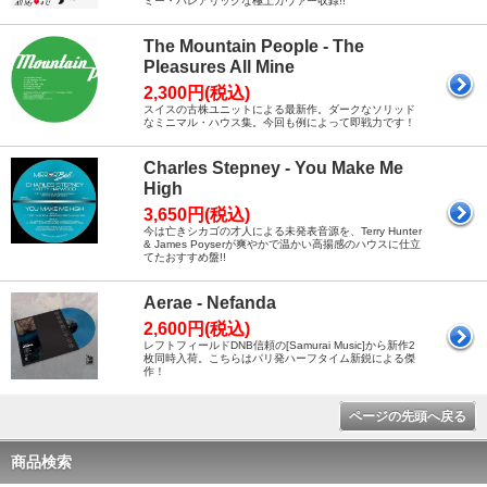
ミー・バレアリックな極上カヴァー収録!!
The Mountain People - The
Pleasures All Mine
2,300円(税込)
スイスの古株ユニットによる最新作。ダークなソリッド
なミニマル・ハウス集。今回も例によって即戦力です！
Charles Stepney - You Make Me
High
3,650円(税込)
今は亡きシカゴの才人による未発表音源を、Terry Hunter
& James Poyserが爽やかで温かい高揚感のハウスに仕立
てたおすすめ盤!!
Aerae - Nefanda
2,600円(税込)
レフトフィールドDNB信頼の[Samurai Music]から新作2
枚同時入荷。こちらはパリ発ハーフタイム新鋭による傑
作！
ページの先頭へ戻る
商品検索