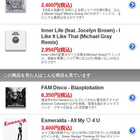
2,400円(税込)
【当店人気盤!!】巨匠による新シリーズの第1弾は、なん
とMarvin Gaye"What's Going On"のダブ・ミックス。ま
たしても最高な仕上がりです!!
Inner Life (feat. Jocelyn Brown) - I
Like It Like That (Michael Gray
Remix)
2,950円(税込)
Inner Lifeの定番ガラージ古典をMichael Grayがリミック
ス。原曲を尊重しつつ丁寧に仕上げた間違いなしの仕上
がりです!!
この商品を見た人はこんな商品も見ています
FAM Disco - Blaxploitation
6,350円(税込)
過去作がDJ Harveyらにもプレイされた要注目アクトが
[Groove Culture]からLPを発表。現場を賑わすジャズフ
ァンク・ブギーが詰まった充実盤です!!
Esmeralda - All My ♡ 4 U
3,400円(税込)
カリブ海の島国アルバから'92年にCDで出ていたCD音源
が7インチ化。Sister Sledge"Thinking Of You"のドリー