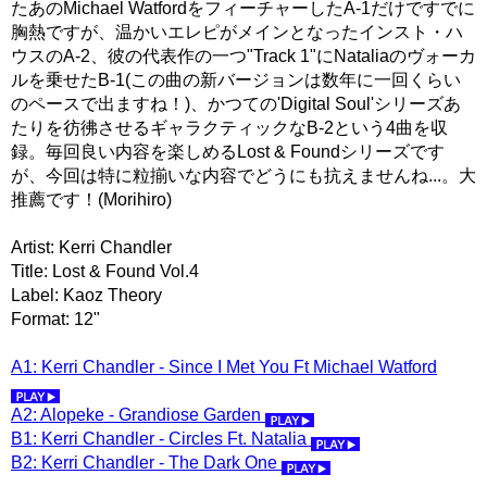
たあのMichael WatfordをフィーチャーしたA-1だけですでに
胸熱ですが、温かいエレピがメインとなったインスト・ハ
ウスのA-2、彼の代表作の一つ"Track 1"にNataliaのヴォーカ
ルを乗せたB-1(この曲の新バージョンは数年に一回くらい
のペースで出ますね！)、かつての'Digital Soul'シリーズあ
たりを彷彿させるギャラクティックなB-2という4曲を収
録。毎回良い内容を楽しめるLost & Foundシリーズです
が、今回は特に粒揃いな内容でどうにも抗えませんね...。大
推薦です！(Morihiro)
Artist: Kerri Chandler
Title: Lost & Found Vol.4
Label: Kaoz Theory
Format: 12"
A1: Kerri Chandler - Since I Met You Ft Michael Watford
A2: Alopeke - Grandiose Garden
B1: Kerri Chandler - Circles Ft. Natalia
B2: Kerri Chandler - The Dark One