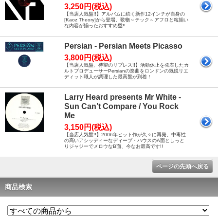
3,250円(税込)
【当店人気盤!!】アルバムに続く新作12インチが自身の
[Kaoz Theory]から登場。歌物～テック～アフロと粒揃い
な内容が揃ったおすすめ盤!!
Persian - Persian Meets Picasso
3,800円(税込)
【当店人気盤、待望のリプレス!!】活動休止を発表したカ
ルトプロデューサーPersianの楽曲をロンドンの気鋭リエ
ディット職人が調理した最高盤が到着！
Larry Heard presents Mr White -
Sun Can’t Compare / You Rock
Me
3,150円(税込)
【当店人気盤!!】2006年ヒット作が久々に再発。中毒性
の高いアシッディーなディープ・ハウスのA面としっと
りジャジーでメロウなB面、今なお最高です!!
ページの先頭へ戻る
商品検索