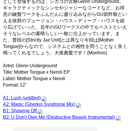
として登場するのは、シカゴの古株Glenn Underground。
ギャラクティックなシンセやジャジーなコードなど、お得
意の鍵盤ワークをふんだんに盛り込みながらGU節炸裂とい
える抜群のフュージョン・ハウス～ディープ・ハウスを繰
り広げていった、近年のGUワークスの中でもベストといえ
そうなレベルの素晴らしい一枚に仕上がっています。ま
た、普段の[Strictly Jaz Unit]とは異なり今回は[Mother
Tongue]からなので、システムとの相性を問うことなく良く
鳴ってくれるでしょう。大推薦盤です！(Morihiro)
Artist: Glenn Underground
Title: Mother Tongue x Neroli EP
Label: Mother Tongue x Neroli
Format: 12"
A1: Lush (untitled)
A2: Magic (Gherkin Syndrome Mix)
B1: Showing Off
B2: U Don't Own Me (Destructive Beauty Instrumental)