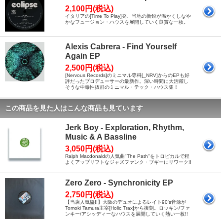
2,100円(税込)
イタリアの[Time To Play]発、当地の新鋭が温かくしなや
かなフュージョン・ハウスを展開していく良質な一枚。
Alexis Cabrera - Find Yourself
Again EP
2,500円(税込)
[Nervous Records]のミニマル専科[_NRV]からのEPも好
評だったプロデューサーの最新作。深い時間に大活躍し
そうな中毒性抜群のミニマル・テック・ハウス集！
この商品を見た人はこんな商品も見ています
Jerk Boy - Exploration, Rhythm,
Music & A Bassline
3,050円(税込)
Ralph Macdonaldの人気曲"The Path"をトロピカルで程
よくアップリフトなジャズファンク・ブギーにリワーク!!
Zero Zero - Synchronicity EP
2,750円(税込)
【当店人気盤!!】大阪のデュオによるレイト90's音源が
Tomoki Tamura主宰[Holic Trax]から復刻。ロッキン/ファ
ンキー/アシッディーなハウスを展開していく熱い一枚!!