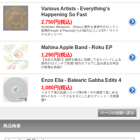
Various Artists - Everything's
Happening So Fast
2,750円(税込)
Anatolian Weapons、Shjvaと傑作を連発中のロンドン
新興[People & Places]からの強力なコンピEP！ヴァイ
ナルオンリー!!
Mahina Apple Band - Roku EP
1,290円(税込)
【当店人気盤!!】福岡を拠点に活躍してきたバンドによる
新作が12インチで登場! 朝方のフロアに染み渡る日本語
の歌物を収録!!
Enzo Elia - Balearic Gabba Edits 4
1,080円(税込)
イタリア発の話題シリーズ第4弾！今の感覚で楽しめる
90'sイタロ・ハウスをネタにした好エディット！大推薦
盤!!
ページの先頭へ戻る
商品検索