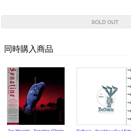
SOLD OUT
同時購入商品
Joe Hisaishi - Sonatine (Origin
Delfonic - NeighbourSoul Edi