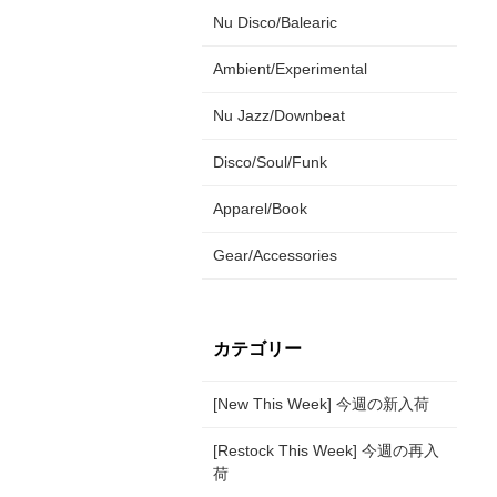
Nu Disco/Balearic
Ambient/Experimental
Nu Jazz/Downbeat
Disco/Soul/Funk
Apparel/Book
Gear/Accessories
カテゴリー
[New This Week] 今週の新入荷
[Restock This Week] 今週の再入
荷