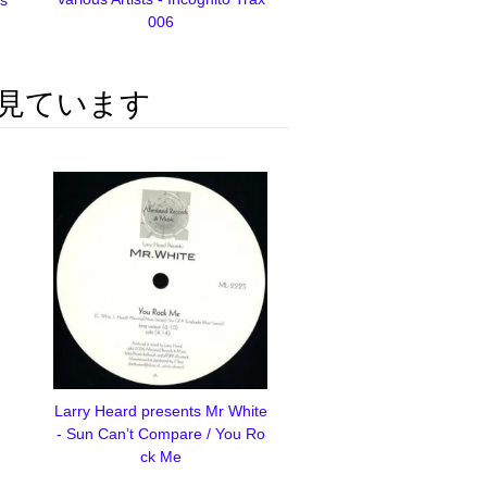
006
見ています
Larry Heard presents Mr White
- Sun Can’t Compare / You Ro
ck Me