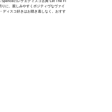
nceのレゲエディスコ古典“Let The Fl
r”を皮切りに、親しみやすくポジティヴなヴァイ
ー・ディスコ好きはお聴き逃しなく。おすす