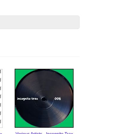
Various Artists - Incognito Trax
ts