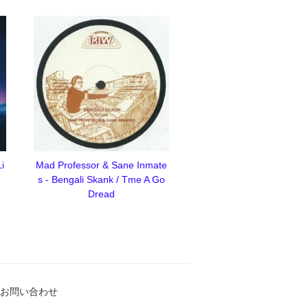
i
Mad Professor & Sane Inmate
s - Bengali Skank / Tme A Go
Dread
お問い合わせ