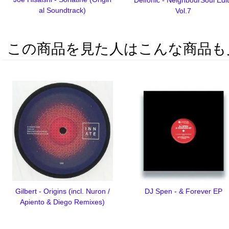
al Soundtrack)
Vol.7
この商品を見た人はこんな商品も
Gilbert - Origins (incl. Nuron /
DJ Spen - & Forever EP
Apiento & Diego Remixes)