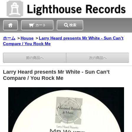
カート
検索
ホーム
＞
House
＞
Larry Heard presents Mr White - Sun Can’t
Compare / You Rock Me
前の商品へ
次の商品へ
Larry Heard presents Mr White - Sun Can’t
Compare / You Rock Me