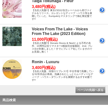
Taiga Tokunaga - Fleur
3,480円(税込)
【当店人気盤!!】東京のDJが自主レーベルから初ヴァイ
ナルをリリース。エレガントなディープ・ハウス等を展
開していった、Kuniyukiもマスタリングで絡む限定盤で
す!!
Voices From The Lake - Voices
From The Lake (2023 Edition)
11,000円(税込)
【当店人気盤!!】Donato Dozzy & Neelによる不朽の名
作、10周年記念リマスター4枚組完全版復刻、2nd. プレ
ス分が到着しました！すでにプレミア化していますので
お見逃し無く！
Ronin - Luxuru
3,400円(税込)
【当店人気盤、待望のリプレス!!】中古市場で高騰してい
る'02年作品が再発。洗練されたしっとりムーディーなデ
ィープ・ハウス～ダウンテンポを展開するおすすめ盤で
す!!
ページの先頭へ戻る
商品検索