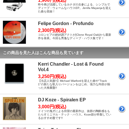
1,900円(税込)
昨今再び活躍しているカナダの古参による、シンプルで
ディープ・ウォームなハウスEP。Jenifa Mayanjaを迎え
た曲も収録！
Felipe Gordon - Profundo
2,300円(税込)
コロンビアの絶好調アクトが[Clone Royal Oak]から最新
作を発表。今回も秀逸なディープ・ハウス集です！
この商品を見た人はこんな商品も見ています
Kerri Chandler - Lost & Found
Vol.4
3,250円(税込)
【当店人気盤!!】Michael Watfordを迎えた曲や"Track
1"の新たな歌入りバージョンをはじめ、強力な内容が揃
った大推薦盤!!
DJ Koze - Spiralen EP
3,000円(税込)
ドイツの鬼才による待望の最新作は、抜群の陶酔感をも
たらすミニマル・テック・ハウス。Koze節が炸裂してい
るおすすめ盤です!!