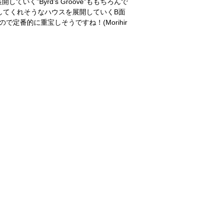
く"Byrd's Groove"ももちろんで
してくれそうなハウスを展開していくB面
定番的に重宝しそうですね！(Morihir