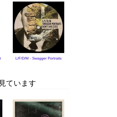
t
L/F/D/M - Swagger Portraits
見ています