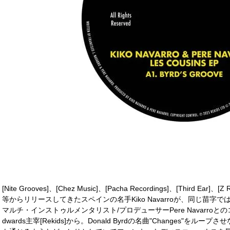
[Nite Grooves]、[Chez Music]、[Pacha Recordings]、[Third Ear]、[Z 
等からリリースしてきたスペインの名手Kiko Navarroが、同じ苗
マルチ・インストゥルメンタリスト/プロデューサーPere Navarroとのコラボ
dwards主宰[Rekids]から。Donald Byrdの名曲"Changes"をループさ