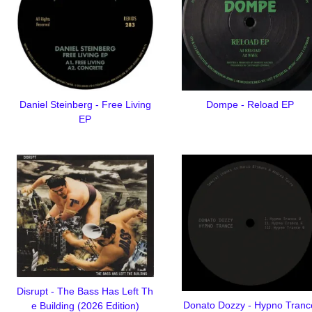
Daniel Steinberg - Free Living
Dompe - Reload EP
EP
Disrupt - The Bass Has Left Th
Donato Dozzy - Hypno Tranc
e Building (2026 Edition)