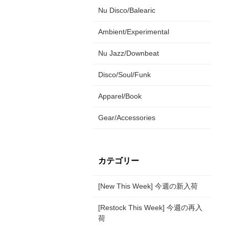
Nu Disco/Balearic
Ambient/Experimental
Nu Jazz/Downbeat
Disco/Soul/Funk
Apparel/Book
Gear/Accessories
カテゴリー
[New This Week] 今週の新入荷
[Restock This Week] 今週の再入
荷