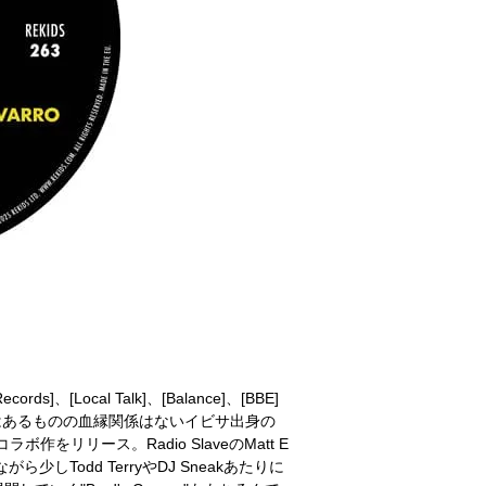
Records]、[Local Talk]、[Balance]、[BBE]
字ではあるものの血縁関係はないイビサ出身の
作をリリース。Radio SlaveのMatt E
せながら少しTodd TerryやDJ Sneakあたりに