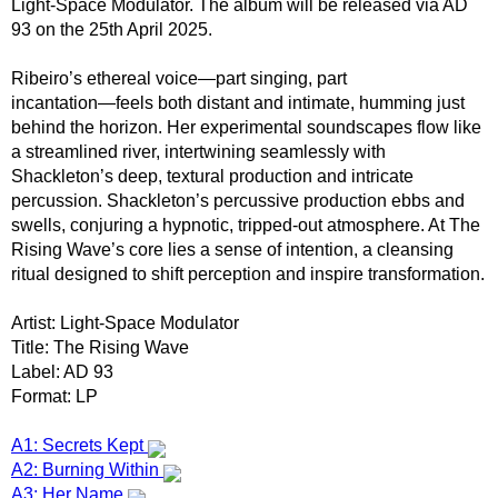
Light-Space Modulator. The album will be released via AD
93 on the 25th April 2025.
Ribeiro’s ethereal voice―part singing, part
incantation―feels both distant and intimate, humming just
behind the horizon. Her experimental soundscapes flow like
a streamlined river, intertwining seamlessly with
Shackleton’s deep, textural production and intricate
percussion. Shackleton’s percussive production ebbs and
swells, conjuring a hypnotic, tripped-out atmosphere. At The
Rising Wave’s core lies a sense of intention, a cleansing
ritual designed to shift perception and inspire transformation.
Artist: Light-Space Modulator
Title: The Rising Wave
Label: AD 93
Format: LP
A1: Secrets Kept
A2: Burning Within
A3: Her Name