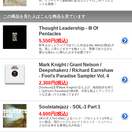
作。ドリーミーで脈動感のあるエレクトロニカ/アンビエ
ントを展開！
この商品を見た人はこんな商品も見ています
Thought Leadership - III Of
Pentacles
5,550円(税込)
昨年カセットテープで出ていた作品を[Be With]が限定LP
化。美しく揺らぐギターを軸とした、簡素でありながら
豊かな味わいに満ちたおすすめ盤です!!
Mark Knight / Grant Nelson /
Deepshakerz / Richard Earnshaw
- Fool’s Paradise Sampler Vol. 4
2,300円(税込)
[Toolroom]主宰Mark Knightが立ち上げ、毎回好評を得て
いる[Fool's Paradise]の第4弾。今回も程よくアップリフ
トな王道ハウスが揃ってます!!
Soulstatejazz - SOL-3 Part 1
4,600円(税込)
UKの才人Tom Ellisによるバンド・プロジェクトが5年ぶ
りに復活。現行ジャズとエレクトロニック・ミュージッ
クを行き来する豊潤な2LP作品！