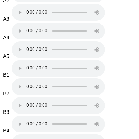
A2:
A3:
A4:
A5:
B1:
B2:
B3:
B4: