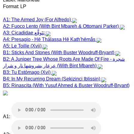
Format: LP
A1: The Armed Joy (For Alfredo)
A2: Fuoco Lento (With Bint Mbareh & Ottomani Parker)
A3: Cicadidae يَتَوقَّع
A4: Presagio - Hē Thálassa Hē Kath'hēmâs
A5: Le Toille (Xvii)
B1: Sticks And Stones (With Buster Woodruff-Bryant)
B2: A Juniper Tree Whose Roots Are Made Of Fire - شجرة
عرعار بشروشها نار و شرار (With Bint Mbareh)
B3: Tu Estómago (Xvi)
B4: In My Recurring Dream (Sekizinci Iblissin)
B5: Rinascita (With Yusuf Ahmed & Buster Woodruff-Bryant)
A1: