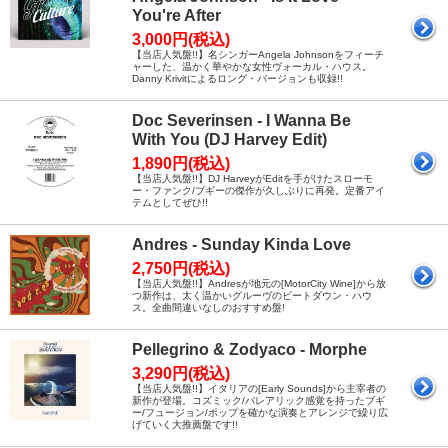
You're After
3,000円(税込)
【当店人気盤!!】名シンガーAngela Johnsonをフィーチ
ャーした、温かく華やかな女性ヴォーカル・ハウス。
Danny Krivitによるロング・バージョンも収録!!
Doc Severinsen - I Wanna Be
With You (DJ Harvey Edit)
1,890円(税込)
【当店人気盤!!】DJ HarveyがEditを手がけたスローモ
ー・ファンク/ブギーの傑作が久しぶりに再発。定番アイ
テムとしてぜひ!!
Andres - Sunday Kinda Love
2,750円(税込)
【当店人気盤!!】Andresが地元の[MotorCity Wine]から放
つ新作は、太く温かいグルーヴのビートダウン・ハウ
ス。全曲間違いなしのおすすめ盤!
Pellegrino & Zodyaco - Morphe
3,290円(税込)
【当店人気盤!!】イタリアの[Early Sounds]から主宰者の
新作が登場。コズミック/バレアリック感覚を持ったブギ
ー/フュージョン/ポップを確かな演奏とアレンジで繰り広
げていく大推薦盤です!!