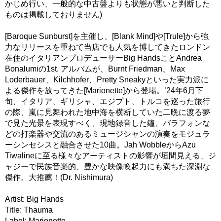
かじめ行い、一般的な中古盤よりも状態が悪いと判断した
ものは掲載しておりません)
[Baroque Sunburst]を主催し、[Blank Mind]や[Trule]から強
力なリリースを重ねて当店でも人気を博してきたロンドン
在住のイタリアンプロデューサーBig HandsことAndrea
Bonalumiの1st. アルバムが、Burnt Friedman、Max
Loderbauer、Kilchhofer、Pretty Sneakyといった実力派に
よる傑作を放ってきた[Marionette]から登場。’24年6月下
旬、イタリア、ギリシャ、エジプト、トルコを巡った旅行
の際、嵐に見舞われた地中海を横断していた二晩に渡る夢
で見た光景を表現すべく、現地録音した鐘、バラフォンな
どの打楽器や交流のあるミュージシャンの演奏をモジュラ
ーシンセシスと融合させた10曲。Jah WobbleからAzu
Tiwalineに至る様々なアーティストの影響が垣間見える、ジ
ャジーで民族音楽的、豊かな映像喚起力にも満ちた深淵な
傑作。大推薦！(Dr. Nishimura)
Artist: Big Hands
Title: Thauma
Label: Marionette