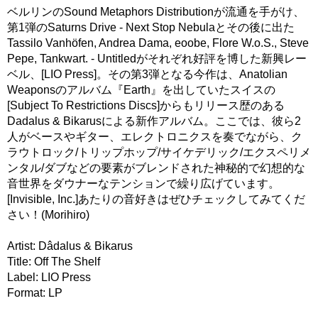
ベルリンのSound Metaphors Distributionが流通を手がけ、
第1弾のSaturns Drive - Next Stop Nebulaとその後に出た
Tassilo Vanhöfen, Andrea Dama, eoobe, Flore W.o.S., Steve
Pepe, Tankwart. - Untitledがそれぞれ好評を博した新興レー
ベル、[LIO Press]。その第3弾となる今作は、Anatolian
Weaponsのアルバム『Earth』を出していたスイスの
[Subject To Restrictions Discs]からもリリース歴のある
Dadalus & Bikarusによる新作アルバム。ここでは、彼ら2
人がベースやギター、エレクトロニクスを奏でながら、ク
ラウトロック/トリップホップ/サイケデリック/エクスペリメ
ンタル/ダブなどの要素がブレンドされた神秘的で幻想的な
音世界をダウナーなテンションで繰り広げています。
[Invisible, Inc.]あたりの音好きはぜひチェックしてみてくだ
さい！(Morihiro)
Artist: Dâdalus & Bikarus
Title: Off The Shelf
Label: LIO Press
Format: LP