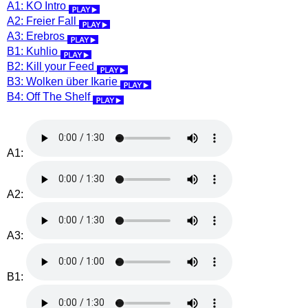
A1: KO Intro
A2: Freier Fall
A3: Erebros
B1: Kuhlio
B2: Kill your Feed
B3: Wolken über Ikarie
B4: Off The Shelf
A1:
A2:
A3:
B1: