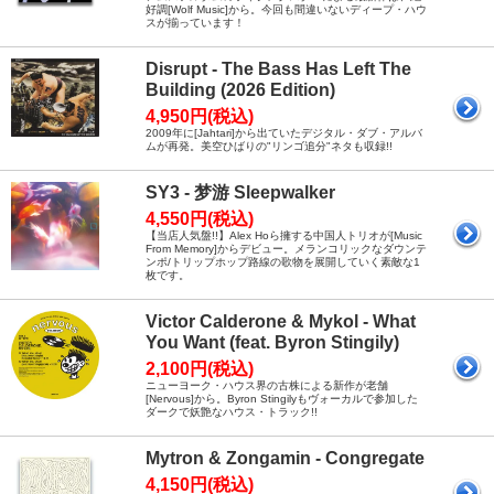
好調[Wolf Music]から。今回も間違いないディープ・ハウ
スが揃っています！
Disrupt - The Bass Has Left The
Building (2026 Edition)
4,950円(税込)
2009年に[Jahtari]から出ていたデジタル・ダブ・アルバ
ムが再発。美空ひばりの"リンゴ追分"ネタも収録!!
SY3 - 梦游 Sleepwalker
4,550円(税込)
【当店人気盤!!】Alex Hoら擁する中国人トリオが[Music
From Memory]からデビュー。メランコリックなダウンテ
ンポ/トリップホップ路線の歌物を展開していく素敵な1
枚です。
Victor Calderone & Mykol - What
You Want (feat. Byron Stingily)
2,100円(税込)
ニューヨーク・ハウス界の古株による新作が老舗
[Nervous]から。Byron Stingilyもヴォーカルで参加した
ダークで妖艶なハウス・トラック!!
Mytron & Zongamin - Congregate
4,150円(税込)