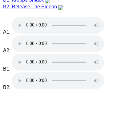
B2: Release The Pigeon
A1:
A2:
B1:
B2: