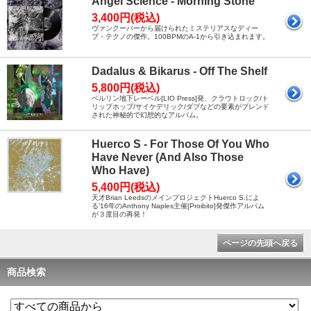
Angel Science - Morning Stone
3,400円(税込)
ヴァンクーバーから届けられたミステリアスなディー
プ・テクノの傑作。100BPMのA-1から引き込まれます。
Dadalus & Bikarus - Off The Shelf
5,800円(税込)
ベルリン地下レーベル[LIO Press]発、クラウトロック/ト
リップホップ/サイケデリック/ダブなどの要素がブレンド
された神秘的で幻想的なアルバム。
Huerco S - For Those Of You Who
Have Never (And Also Those
Who Have)
5,400円(税込)
天才Brian LeedsのメインプロジェクトHuerco S.によ
る’16年のAnthony Naples主催[Proibito]発傑作アルバム
が３度目の再発！
ページの先頭へ戻る
商品検索