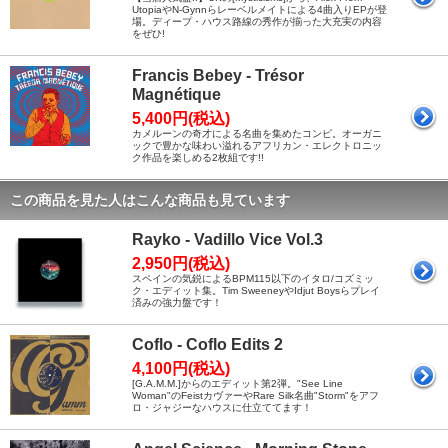
UtopiaやN-Gynnらレーベルメイトによる4曲入りEPが登
場。ディープ・ハウス路線の秀作が揃った大充実の内容
をぜひ!
Francis Bebey - Trésor
Magnétique
5,400円(税込)
カメルーンの奇才による名曲を集めたコンピ。オーガニ
ックで豊かな味わい溢れるアフリカン・エレクトロニッ
ク作品を楽しめる2枚組です!!
この商品を見た人はこんな商品も見ています
Rayko - Vadillo Vice Vol.3
2,950円(税込)
スペインの気鋭によるBPM115以下のイタロ/コズミッ
ク・エディット集。Tim SweeneyやIdjut Boysらプレイ
済みの強力盤です！
Coflo - Coflo Edits 2
4,100円(税込)
[G.A.M.M.]からのエディット第2弾。"See Line
Woman"のFeistカヴァーやRare Silk名曲"Storm"をアフ
ロ・ジャジーなハウスに仕立ててます！