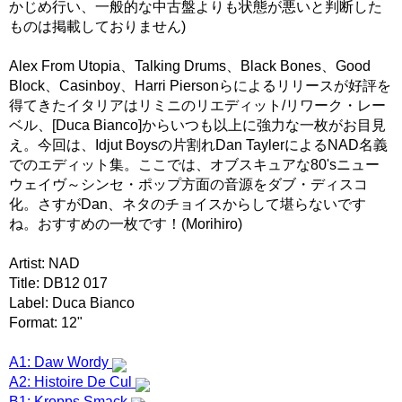
かじめ行い、一般的な中古盤よりも状態が悪いと判断した
ものは掲載しておりません)
Alex From Utopia、Talking Drums、Black Bones、Good
Block、Casinboy、Harri Piersonらによるリリースが好評を
得てきたイタリアはリミニのリエディット/リワーク・レー
ベル、[Duca Bianco]からいつも以上に強力な一枚がお目見
え。今回は、Idjut Boysの片割れDan TaylerによるNAD名義
でのエディット集。ここでは、オブスキュアな80'sニュー
ウェイヴ～シンセ・ポップ方面の音源をダブ・ディスコ
化。さすがDan、ネタのチョイスからして堪らないです
ね。おすすめの一枚です！(Morihiro)
Artist: NAD
Title: DB12 017
Label: Duca Bianco
Format: 12"
A1: Daw Wordy
A2: Histoire De Cul
B1: Kropps Smack