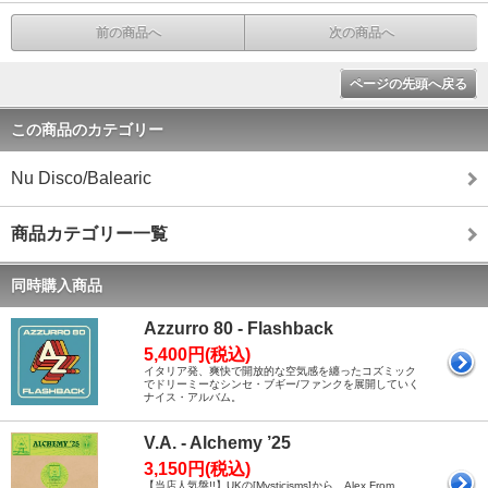
前の商品へ
次の商品へ
ページの先頭へ戻る
この商品のカテゴリー
Nu Disco/Balearic
商品カテゴリー一覧
同時購入商品
Azzurro 80 - Flashback
5,400円(税込)
イタリア発、爽快で開放的な空気感を纏ったコズミック
でドリーミーなシンセ・ブギー/ファンクを展開していく
ナイス・アルバム。
V.A. - Alchemy ’25
3,150円(税込)
【当店人気盤!!】UKの[Mysticisms]から、Alex From