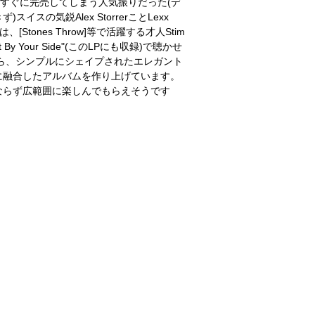
Stream"もすぐに完売してしまう人気振りだった(デ
の気鋭Alex StorrerことLexx
Stones Throw]等で活躍する才人Stim
y Your Side"(このLPにも収録)で聴かせ
がら、シンプルにシェイプされたエレガント
に融合したアルバムを作り上げています。
面のみならず広範囲に楽しんでもらえそうです