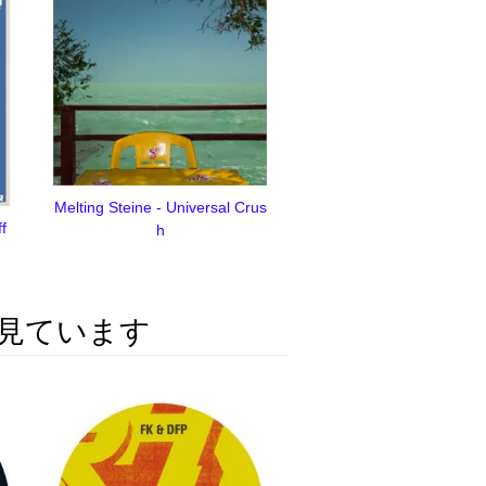
Melting Steine - Universal Crus
f
h
見ています