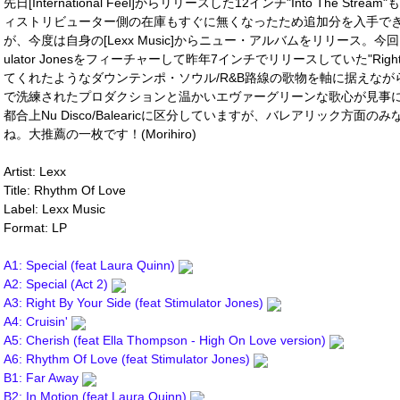
先日[International Feel]からリリースした12インチ"Into The 
ィストリビューター側の在庫もすぐに無くなったため追加分を入手できず)スイス
が、今度は自身の[Lexx Music]からニュー・アルバムをリリース。今回は、[
ulator Jonesをフィーチャーして昨年7インチでリリースしていた"Right B
てくれたようなダウンテンポ・ソウル/R&B路線の歌物を軸に据えな
で洗練されたプロダクションと温かいエヴァーグリーンな歌心が見事
都合上Nu Disco/Balearicに区分していますが、バレアリック方
ね。大推薦の一枚です！(Morihiro)
Artist: Lexx
Title: Rhythm Of Love
Label: Lexx Music
Format: LP
A1: Special (feat Laura Quinn)
A2: Special (Act 2)
A3: Right By Your Side (feat Stimulator Jones)
A4: Cruisin'
A5: Cherish (feat Ella Thompson - High On Love version)
A6: Rhythm Of Love (feat Stimulator Jones)
B1: Far Away
B2: In Motion (feat Laura Quinn)