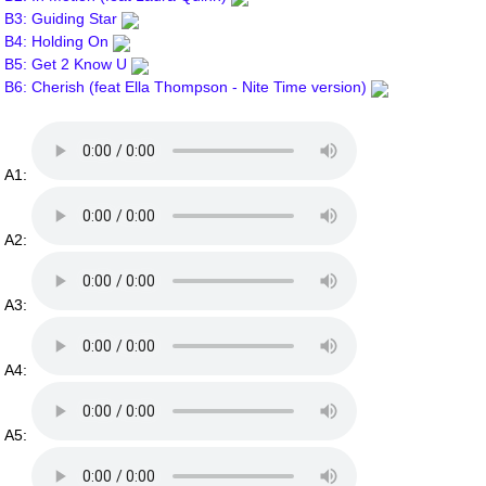
B3: Guiding Star
B4: Holding On
B5: Get 2 Know U
B6: Cherish (feat Ella Thompson - Nite Time version)
A1:
A2:
A3:
A4:
A5: