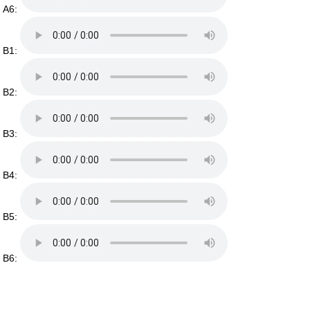
A6:
B1:
B2:
B3:
B4:
B5:
B6: