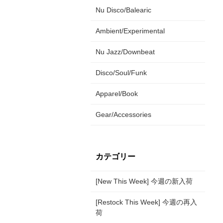
Nu Disco/Balearic
Ambient/Experimental
Nu Jazz/Downbeat
Disco/Soul/Funk
Apparel/Book
Gear/Accessories
カテゴリー
[New This Week] 今週の新入荷
[Restock This Week] 今週の再入
荷