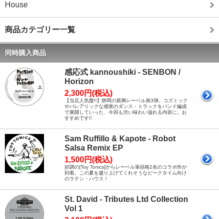
House
商品カテゴリー一覧
同時購入商品
感応式 kannoushiki - SENBON /
Horizon
2,300円(税込)
【当店人気盤!!】静岡の新興レーベル第3弾。コズミック
やバレアリックな感覚のダンス・トラックをバンド編成
で展開していった、今回も渋い味わい溢れる内容に。お
すすめです!!
Sam Ruffillo & Kapote - Robot
Salsa Remix EP
1,500円(税込)
好調の[Toy Tonics]からレーベル筆頭格2名のコラボ作が
到着。この夏を盛り上げてくれそうなピークタイム向け
のラテン・ハウス！
St. David - Tributes Ltd Collection
Vol 1