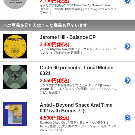
2,100円(税込)
イタリアの気鋭が"100% Disin' You"、"Haven't You
Heard"、Salsoul Orchestra等をパワフルなハウスへとリ
ワーク！
この商品を見た人はこんな商品も見ています
Jerome Hill - Balance EP
2,400円(税込)
[Super Rhythm Trax]総帥による文句なしのアシッド・ハ
ウス/レイヴ詰め合わせ最高作！
Code 90 presents - Local Motion
6021
2,550円(税込)
センス抜群の再発を手がけてきたイタリアの[Orange
Wedge]発、プログレッシヴな新録アシッド・ハウス・コ
ンピ。推薦盤！
Antal - Beyond Space And Time
002 (with Bonus 7")
4,500円(税込)
Rainbow Disco Clubが運営するレーベルの第2弾は、
Antalが監修した大充実のコンピレーション。初回プレス
のみ7インチ付き。