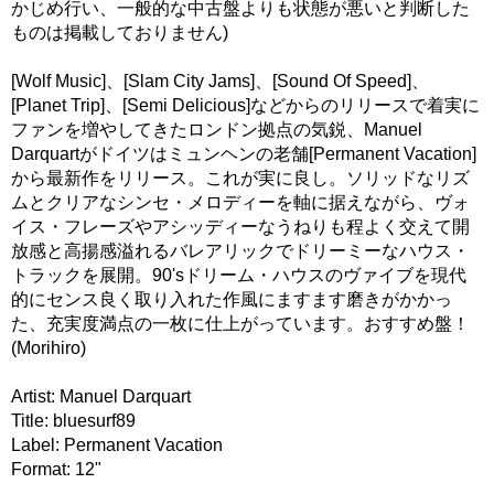
かじめ行い、一般的な中古盤よりも状態が悪いと判断した
ものは掲載しておりません)
[Wolf Music]、[Slam City Jams]、[Sound Of Speed]、
[Planet Trip]、[Semi Delicious]などからのリリースで着実に
ファンを増やしてきたロンドン拠点の気鋭、Manuel
Darquartがドイツはミュンヘンの老舗[Permanent Vacation]
から最新作をリリース。これが実に良し。ソリッドなリズ
ムとクリアなシンセ・メロディーを軸に据えながら、ヴォ
イス・フレーズやアシッディーなうねりも程よく交えて開
放感と高揚感溢れるバレアリックでドリーミーなハウス・
トラックを展開。90'sドリーム・ハウスのヴァイブを現代
的にセンス良く取り入れた作風にますます磨きがかかっ
た、充実度満点の一枚に仕上がっています。おすすめ盤！
(Morihiro)
Artist: Manuel Darquart
Title: bluesurf89
Label: Permanent Vacation
Format: 12"