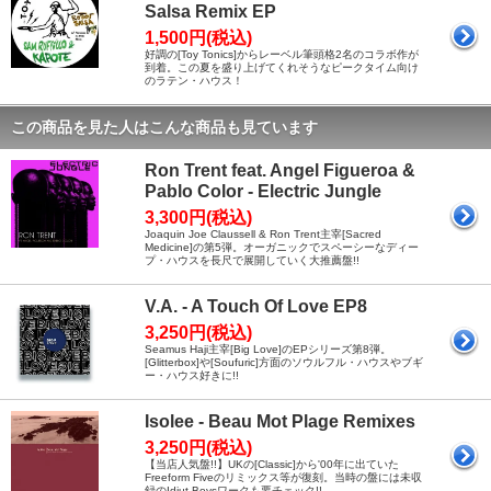
Salsa Remix EP
1,500円(税込)
好調の[Toy Tonics]からレーベル筆頭格2名のコラボ作が
到着。この夏を盛り上げてくれそうなピークタイム向け
のラテン・ハウス！
この商品を見た人はこんな商品も見ています
Ron Trent feat. Angel Figueroa &
Pablo Color - Electric Jungle
3,300円(税込)
Joaquin Joe Claussell & Ron Trent主宰[Sacred
Medicine]の第5弾。オーガニックでスペーシーなディー
プ・ハウスを長尺で展開していく大推薦盤!!
V.A. - A Touch Of Love EP8
3,250円(税込)
Seamus Haji主宰[Big Love]のEPシリーズ第8弾。
[Glitterbox]や[Soufuric]方面のソウルフル・ハウスやブギ
ー・ハウス好きに!!
Isolee - Beau Mot Plage Remixes
3,250円(税込)
【当店人気盤!!】UKの[Classic]から'00年に出ていた
Freeform Fiveのリミックス等が復刻。当時の盤には未収
録のIdjut Boysワークも要チェック!!