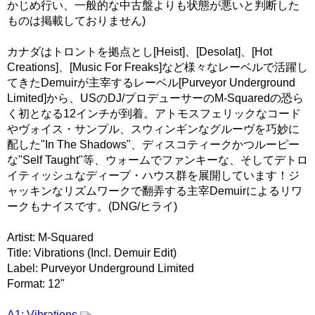
かじめ行い、一般的な中古盤よりも状態が悪いと判断した
ものは掲載しておりません)
カナダはトロントを拠点とし[Heist]、[Desolat]、[Hot
Creations]、[Music For Freaks]など様々なレーベルで活躍し
てきたDemuirが主宰するレーベル[Purveyor Underground
Limited]から、USのDJ/プロデューサーのM-Squaredの恐ら
く初となる12インチが到着。アトモスフェリックなコード
やヴォイス・サンプル、スウィンギンなグルーヴを巧妙に
配した"In The Shadows"、ディスコティークかつルーピー
な"Self Taught"等、ウォームでファンキーな、そしてデトロ
イティッシュなディープ・ハウス群を展開しています！ジ
ャッキンなリズムワークで翻弄する主宰Demuirによるリワ
ークもナイスです。(DNG/ヒライ)
Artist: M-Squared
Title: Vibrations (Incl. Demuir Edit)
Label: Purveyor Underground Limited
Format: 12"
A1: Vibrations