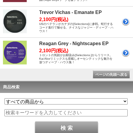
Trevor Vichas - Emanate EP
2,100円(税込)
USのベテランがカナダの[Selections]に参戦。蛇行する
コード進行で魅せる、ナイスなジャジー・ディープ・ハ
ウス！
Reagan Grey - Nightscapes EP
2,100円(税込)
トロントの気鋭がお馴染み[Selections.]からリリース。
Kai Alceリミックスも搭載しオーセンティックな魅力を
放つディープ・ハウス集！
ページの先頭へ戻る
商品検索