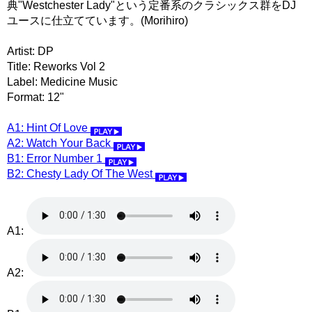
典"Westchester Lady"という定番系のクラシックス群をDJ
ユースに仕立てています。(Morihiro)
Artist: DP
Title: Reworks Vol 2
Label: Medicine Music
Format: 12"
A1: Hint Of Love
A2: Watch Your Back
B1: Error Number 1
B2: Chesty Lady Of The West
A1:
A2: