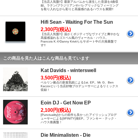
【当店人気盤!!】最新アルバムから派生した音源を4曲収
録。ラテン/ブラジリアンやバレアリックなフィーリング
を取り入れながら彩りと高揚感のあるハウスを展開!!
Hifi Sean - Waiting For The Sun
2,300円(税込)
【当店人気盤!!】温かくポジティヴなヴァイブと爽やかな
高揚感溢れるゴスペル風のヴォーカル・ハウス。
Francois K.やDanny Krivitらもサポート中の大推薦盤で
す!!
この商品を見た人はこんな商品も見ています
Kat Davids - winterswell
3,500円(税込)
ベルリン拠点の新進気鋭による1st. EP。Mr. G、Ben
Kaczorという当店好物プロデューサーによるリミックス
収録！
Eoin DJ - Get Now EP
2,100円(税込)
[Punctuality]からの前作も良かったアイリッシュプロデ
ューサーによる[9FINITY]発EP。ファンキー・テック・
ハウス推薦盤！
Die Minimalisten - Die