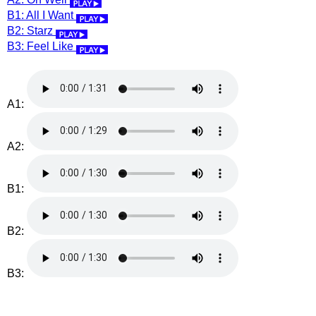
B1: All I Want
B2: Starz
B3: Feel Like
A1:
A2:
B1:
B2:
B3: