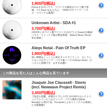
1,900円(税込)
Princeネタのハウス・リワークが限定ホワイト盤で登
場。"17 Days"はもちろん、"1999"のディープ・ハウ
ス・リワークも最高!!
Unknown Artist - SDA #1
3,700円(税込)
2002年にホワイト盤でリリースされていたSadeの2枚組
ハウス・リミックス集が限定再発。Naked Music Remix
等を収録！
Aleqs Notal - Pain Of Truth EP
1,900円(税込)
深い時間をじっくりと刺すダークでソリッド、そしてハ
イセンスなディープ・ハウス集！パリのAleqs Notal、ひ
っそりと好調です。おすすめ盤!!
この商品を見た人はこんな商品も見ています
Joaquin Joe Claussell - Storm
(incl. Newwave Project Remix)
3,450円(税込)
【当店人気盤、待望のリプレス!!】2013年のエレクトリ
ックでトリッピーなディープ・ハウス傑作が[Mule
Musiq]から初12"化。Kuniyukiによるリミックスも収録し
た大推薦盤!!