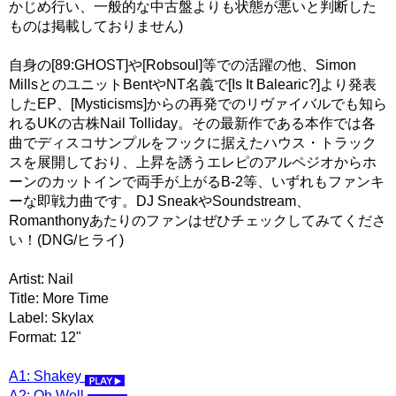
かじめ行い、一般的な中古盤よりも状態が悪いと判断した
ものは掲載しておりません)
自身の[89:GHOST]や[Robsoul]等での活躍の他、Simon
MillsとのユニットBentやNT名義で[Is It Balearic?]より発表
したEP、[Mysticisms]からの再発でのリヴァイバルでも知ら
れるUKの古株Nail Tolliday。その最新作である本作では各
曲でディスコサンプルをフックに据えたハウス・トラック
スを展開しており、上昇を誘うエレピのアルペジオからホ
ーンのカットインで両手が上がるB-2等、いずれもファンキ
ーな即戦力曲です。DJ SneakやSoundstream、
Romanthonyあたりのファンはぜひチェックしてみてくださ
い！(DNG/ヒライ)
Artist: Nail
Title: More Time
Label: Skylax
Format: 12"
A1: Shakey
A2: Oh Well