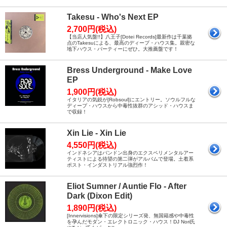
Takesu - Who's Next EP
2,700円(税込)
【当店人気盤!!】八王子[Dotei Records]最新作は千葉拠
点のTakesuによる、最高のディープ・ハウス集。親密な
地下ハウス・パーティーにぜひ。大推薦盤です！
Bress Underground - Make Love
EP
1,900円(税込)
イタリアの気鋭が[Robsoul]にエントリー。ソウルフルな
ディープ・ハウスから中毒性抜群のアシッド・ハウスま
で収録！
Xin Lie - Xin Lie
4,550円(税込)
インドネシアはバンドン出身のエクスペリメンタルアー
ティストによる待望の第二弾がアルバムで登場。土着系
ポスト・インダストリアル強烈作！
Eliot Sumner / Auntie Flo - After
Dark (Dixon Edit)
1,890円(税込)
[Innervisions]傘下の限定シリーズ発、無国籍感や中毒性
を孕んだモダン・エレクトロニック・ハウス！DJ Nori氏