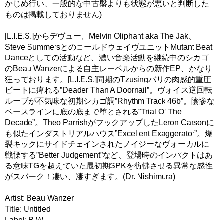
かじめ行い、一般的な中古盤よりも状態が悪いと判断した
ものは掲載しておりません)
[L.I.E.S.]からデヴュー、Melvin Oliphant aka The Jak、
Steve SummersとのコールドウェイヴユニットMutant Beat
Danceとしての活動など、濃い音楽活動を継続中のシカゴ
のBeau Wanzerによる自主レーベルからの新作EP、かなり
狂っております。[L.I.E.S.]同期のTzusingバリの肉感的重圧
ビートに痺れる”Deader Than A Doornail”。ヴォイス逆回転
ループが不気味な初期シカゴ調”Rhythm Track 46b”。陰惨な
ベースラインに底の底まで堕とされる”Trial Of The
Decade”。Theo ParrishがフックアップしたLeron Carsonに
も似たインダストリアルハウス”Excellent Exaggerator”。爆
裂キックにサイドチェインされたノイジーなヴォーカルに
戦慄する”Better Judgement”など、登場時のインパクトはあ
る意味TGを超えていた最初期SPKを彷彿させる異常な感性
がスパーク！凄い、凄すぎます。(Dr. Nishimura)
Artist: Beau Wanzer
Title: Untitled
Label: B.W.