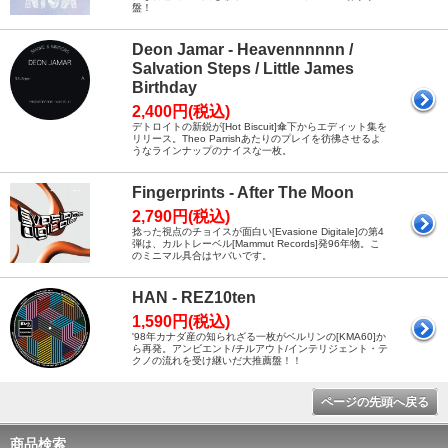
盤！
Deon Jamar - Heavennnnnn /
Salvation Steps / Little James
Birthday
2,400円(税込)
デトロイトの新鋭が[Hot Biscuit]傘下からエディット集を
リリース。Theo Parrishあたりのプレイを彷彿させるよ
うなラインナップのナイスな一枚。
Fingerprints - After The Moon
2,790円(税込)
捻った視点のチョイスが面白い[Evasione Digitale]の第4
弾は、カルトレーベル[Mammut Records]発96年物。こ
のミニマル具合はヤバいです。
HAN - REZ10ten
1,590円(税込)
'98年カナダ産の知られざる一枚がベルリンの[KMA60]か
ら再発。アンビエント/チルアウト/インテリジェント・テ
クノの流れを受け継いだ大推薦盤！！
ページの先頭へ戻る
商品検索