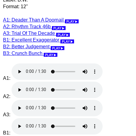
Format: 12"
A1: Deader Than A Doornail
A2: Rhythm Track 46b
A3: Trial Of The Decade
B1: Excellent Exaggerator
B2: Better Judgement
B3: Crunch Bunch
A1:
A2:
A3:
B1: