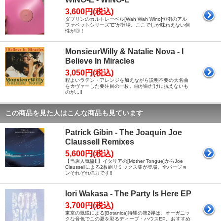
3,600円(税込)
ダブリンのカルトレーベル[Wah Wah Wino]恒例のアル
ファベットシリーズ”E”が登場。ここでしか味わえない個
性が◎！
MonsieurWilly & Natalie Nova - I
Believe In Miracles
3,050円(税込)
程よいラテン・アレンジを加えながら説明不要の大名曲
をカヴァーした要注目の一枚。曲が曲だけに抗えないも
のが...!!
この商品を見た人はこんな商品も見ています
Patrick Gibin - The Joaquin Joe
Claussell Remixes
5,600円(税込)
【当店人気盤!!】イタリアの[Mother Tongue]からJoe
Claussellによる2枚組リミックス集が登場。全バージョ
ンそれぞれ強力です!!
Iori Wakasa - The Party Is Here EP
3,700円(税込)
東京の気鋭による[Botanica]待望の第2弾は、オーガニッ
クな音色でこの夏を彩るディープ・ハウスEP。おすすめ