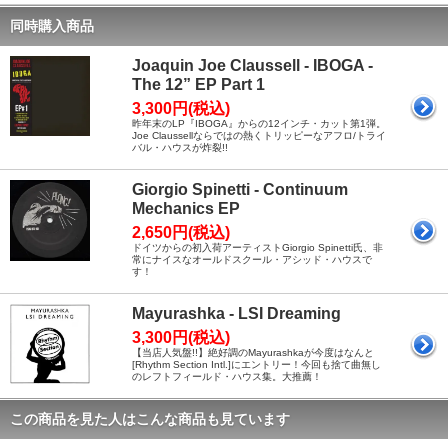
同時購入商品
Joaquin Joe Claussell - IBOGA -
The 12” EP Part 1
3,300円(税込)
昨年末のLP『IBOGA』からの12インチ・カット第1弾。
Joe Claussellならではの熱くトリッピーなアフロ/トライ
バル・ハウスが炸裂!!
Giorgio Spinetti - Continuum
Mechanics EP
2,650円(税込)
ドイツからの初入荷アーティストGiorgio Spinetti氏、非
常にナイスなオールドスクール・アシッド・ハウスで
す！
Mayurashka - LSI Dreaming
3,300円(税込)
【当店人気盤!!】絶好調のMayurashkaが今度はなんと
[Rhythm Section Intl.]にエントリー！今回も捨て曲無し
のレフトフィールド・ハウス集。大推薦！
この商品を見た人はこんな商品も見ています