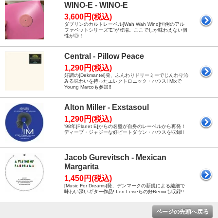
WINO-E - WINO-E
3,600円(税込)
ダブリンのカルトレーベル[Wah Wah Wino]恒例のアル
ファベットシリーズ”E”が登場。ここでしか味わえない個
性が◎！
Central - Pillow Peace
1,290円(税込)
好調の[Dekmantel]発、ふんわりドリーミーでじんわり沁
みる味わいを持ったエレクトロニック・ハウス! Mixで
Young Marcoも参加!!
Alton Miller - Exstasoul
1,290円(税込)
'98年[Planet E]からの名盤が自身のレーベルから再発！
ディープ・ジャジーな好ビートダウン・ハウスを収録!!
Jacob Gurevitsch - Mexican
Margarita
1,450円(税込)
[Music For Dreams]発、デンマークの新鋭による繊細で
味わい深いギター作品! Len Leiseらの好Remixも収録!!
ページの先頭へ戻る