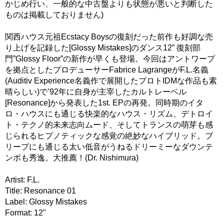
かじめ行い、一般的な中古盤よりも状態が悪いと判断した
ものは掲載しておりません)
関西ハウス元祖Ecstacy Boysの復刻だった前作も好調な売
り上げを記録した[Glossy Mistakes]のダンス12” 復刻部
門”Glossy Floor”の新作が早くも登場。今回はアントワープ
を拠点としたプロデューサーFabrice LagrangeがF.L.名義
(Auditiv Experience名義作で展開したプロトIDMな作品も素
晴らしい)で’92年に自身が主宰したカルトレーベル
[Resonance]から発表した1st. EPの再発。同時期のイタ
ロ・ハウスにも通じる快楽的なハウス・リズム、デトロイ
ト・テクノ的未来志向ムード、そしてトランスの萌芽も感
じられるヒプノティックな感覚の絶妙なハイブリッド。ブ
リープにも通じる太い低音がうねるドリーミーなダウンテ
ンポも秀逸。大推薦！(Dr. Nishimura)
Artist: F.L.
Title: Resonance 01
Label: Glossy Mistakes
Format: 12"