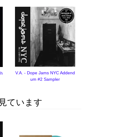
V.A. - Dope Jams NYC Addend
ph
um #2 Sampler
見ています