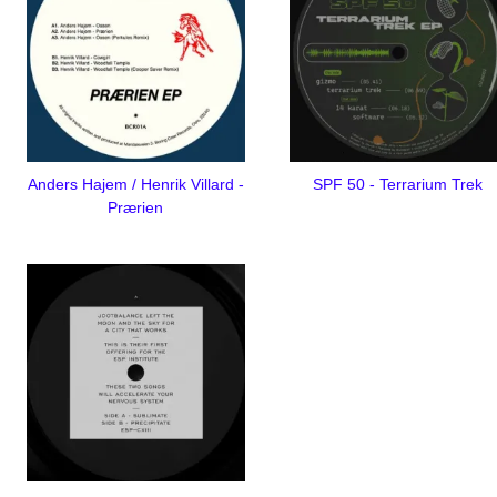
Anders Hajem / Henrik Villard -
SPF 50 - Terrarium Trek
Prærien