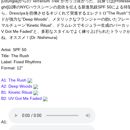
[Dzungla]からの”Terrarium Trek”がカッコ良かった、自身では[Professiona
ght]以降のNYCハウスシーンの息吹を伝える新進気鋭SPF 50による待望の新
ら。Drexciyaを彷彿させるネジくれて突進するエレクトロ”The Ru
ドが強力な”Deep Woods”、メタリックなフランジャーの効いたフ
マルチューン”Kinetic Ritual”、ドラムレスでモジュラー生成のパ
V Got Me Faded”と、多彩なスタイルでよく練り上げられたトラ
ね、オススメ！(Dr. Nishimura)
Artist: SPF 50
Title: The Rush
Label: Fixed Rhythms
Format: 12"
A1: The Rush
A2: Deep Woods
B1: Kinetic Ritual
B2: UV Got Me Faded
A1: