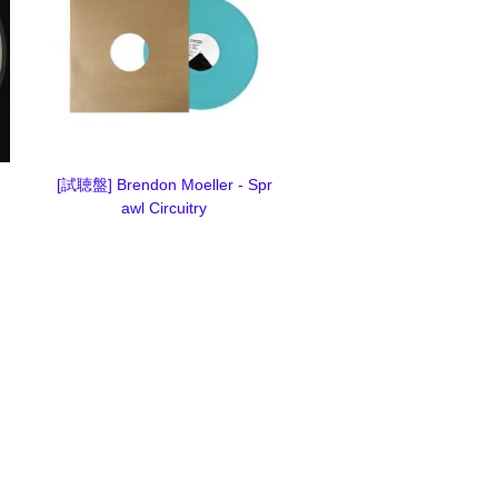
[試聴盤] Brendon Moeller - Spr
awl Circuitry