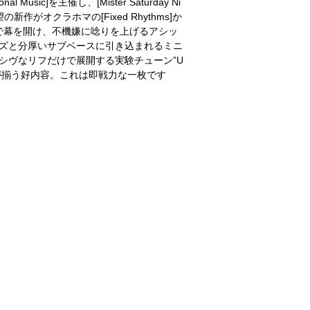
l Music]を主催し、[Mister Saturday Ni
作がオクラホマの[Fixed Rhythms]か
sh”で幕を開け、不機嫌に唸りを上げるアシッ
レーズと分厚いサブベースに引き込まれるミニ
ーカッシヴなリフだけで展開する実験チューン”U
ックが揃う好内容。これは即戦力な一枚です