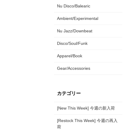
Nu Disco/Balearic
Ambient/Experimental
Nu Jazz/Downbeat
Disco/Soul/Funk
Apparel/Book
Gear/Accessories
カテゴリー
[New This Week] 今週の新入荷
[Restock This Week] 今週の再入
荷