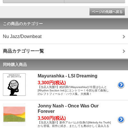
ページの先頭へ戻る
この商品のカテゴリー
Nu Jazz/Downbeat
商品カテゴリー一覧
同時購入商品
Mayurashka - LSI Dreaming
3,300円(税込)
【当店人気盤!!】絶好調のMayurashkaが今度はなんと
[Rhythm Section Intl.]にエントリー！今回も捨て曲無し
のレフトフィールド・ハウス集。大推薦！
Jonny Nash - Once Was Our
Forever
3,500円(税込)
【当店人気盤!!】新作アルバムが自身の[Melody As Truth]
から登場。前作に続き、またしても奥ゆかしく染み入る