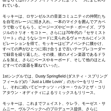
れている。
モッキーは、ロサンゼルスの音楽コミュニティの仲間たち
を自宅ガレージに招き入れ、一本のマイクを囲んでアカペ
ラで歌ってもらう。ビージーズやビーチ・ボーイズ、ブラ
ジルのトリオ・モコトー、さらには70年代の『セサミスト
リート』のようなレコードに見られるヴォーカルにインス
ピレーションを得て、モッキーはピアノベンチに腰かけ、
すべての声がひとつに溶け合うまで古いテープレコーダー
で録音を繰り返した。その後、彼のメイン楽器であるドラ
ムを加え、さらにベースやキーボード、そして他のほとん
どすべての楽器を重ねていった。
1stシングルでは、Dusty Springfield (ダスティ・スプリング
フィールド)の「Just a Little Lovin’」のカバーをリリース
し、それに続いてピーナッツ・バター・ウルフとザ・コリ
アタウン・オディティによるリミックスもリリース。
モッキーは、これまでフェイスト、ケレラ、モーゼス・サ
ムニー、ヴルフペックへのプロデュース提供、さらに