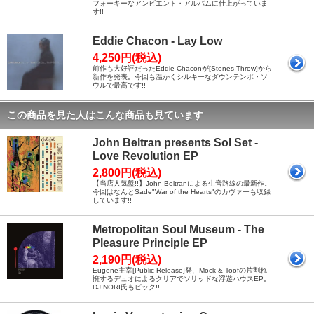
フォーキーなアンビエント・アルバムに仕上がっていま
す!!
Eddie Chacon - Lay Low
4,250円(税込)
前作も大好評だったEddie Chaconが[Stones Throw]から
新作を発表。今回も温かくシルキーなダウンテンポ・ソ
ウルで最高です!!
この商品を見た人はこんな商品も見ています
John Beltran presents Sol Set -
Love Revolution EP
2,800円(税込)
【当店人気盤!!】John Beltranによる生音路線の最新作。
今回はなんとSade"War of the Hearts"のカヴァーも収録
しています!!
Metropolitan Soul Museum - The
Pleasure Principle EP
2,190円(税込)
Eugene主宰[Public Release]発、Mock & Toofの片割れ
擁するデュオによるクリアでソリッドな浮遊ハウスEP。
DJ NORI氏もピック!!