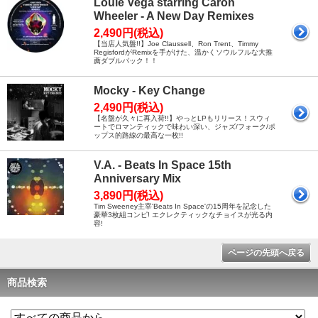
Louie Vega starring Caron
Wheeler - A New Day Remixes
2,490円(税込)
【当店人気盤!!】Joe Claussell、Ron Trent、Timmy
RegisfordがRemixを手がけた、温かくソウルフルな大推
薦ダブルパック！！
Mocky - Key Change
2,490円(税込)
【名盤が久々に再入荷!!】やっとLPもリリース！スウィ
ートでロマンティックで味わい深い、ジャズ/フォーク/ポ
ップス的路線の最高な一枚!!
V.A. - Beats In Space 15th
Anniversary Mix
3,890円(税込)
Tim Sweeney主宰'Beats In Space'の15周年を記念した
豪華3枚組コンピ! エクレクティックなチョイスが光る内
容!
ページの先頭へ戻る
商品検索