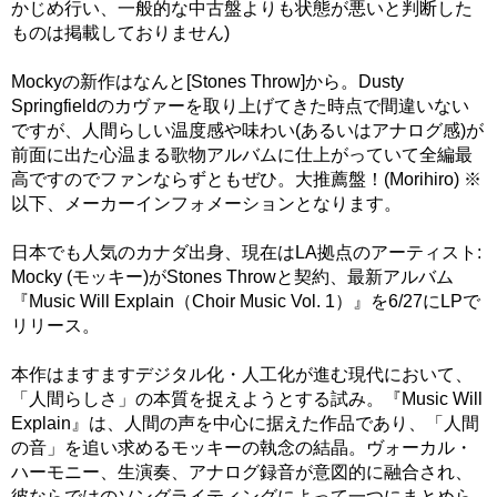
かじめ行い、一般的な中古盤よりも状態が悪いと判断した
ものは掲載しておりません)
Mockyの新作はなんと[Stones Throw]から。Dusty
Springfieldのカヴァーを取り上げてきた時点で間違いない
ですが、人間らしい温度感や味わい(あるいはアナログ感)が
前面に出た心温まる歌物アルバムに仕上がっていて全編最
高ですのでファンならずともぜひ。大推薦盤！(Morihiro) ※
以下、メーカーインフォメーションとなります。
日本でも人気のカナダ出身、現在はLA拠点のアーティスト:
Mocky (モッキー)がStones Throwと契約、最新アルバム
『Music Will Explain（Choir Music Vol. 1）』を6/27にLPで
リリース。
本作はますますデジタル化・人工化が進む現代において、
「人間らしさ」の本質を捉えようとする試み。『Music Will
Explain』は、人間の声を中心に据えた作品であり、「人間
の音」を追い求めるモッキーの執念の結晶。ヴォーカル・
ハーモニー、生演奏、アナログ録音が意図的に融合され、
彼ならではのソングライティングによって一つにまとめら