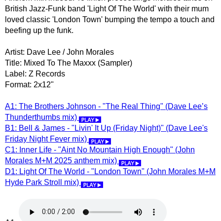
British Jazz-Funk band 'Light Of The World' with their mum
loved classic 'London Town' bumping the tempo a touch and
beefing up the funk.
Artist: Dave Lee / John Morales
Title: Mixed To The Maxxx (Sampler)
Label: Z Records
Format: 2x12"
A1: The Brothers Johnson - "The Real Thing" (Dave Lee’s
Thunderthumbs mix)
B1: Bell & James - "Livin' It Up (Friday Night)" (Dave Lee's
Friday Night Fever mix)
C1: Inner Life - "Aint No Mountain High Enough" (John
Morales M+M 2025 anthem mix)
D1: Light Of The World - "London Town" (John Morales M+M
Hyde Park Stroll mix)