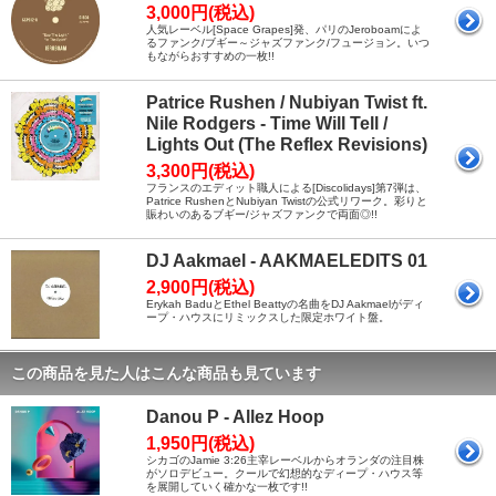
3,000円(税込)
人気レーベル[Space Grapes]発、パリのJeroboamによ
るファンク/ブギー～ジャズファンク/フュージョン。いつ
もながらおすすめの一枚!!
Patrice Rushen / Nubiyan Twist ft.
Nile Rodgers - Time Will Tell /
Lights Out (The Reflex Revisions)
3,300円(税込)
フランスのエディット職人による[Discolidays]第7弾は、
Patrice RushenとNubiyan Twistの公式リワーク。彩りと
賑わいのあるブギー/ジャズファンクで両面◎!!
DJ Aakmael - AAKMAELEDITS 01
2,900円(税込)
Erykah BaduとEthel Beattyの名曲をDJ Aakmaelがディ
ープ・ハウスにリミックスした限定ホワイト盤。
この商品を見た人はこんな商品も見ています
Danou P - Allez Hoop
1,950円(税込)
シカゴのJamie 3:26主宰レーベルからオランダの注目株
がソロデビュー。クールで幻想的なディープ・ハウス等
を展開していく確かな一枚です!!