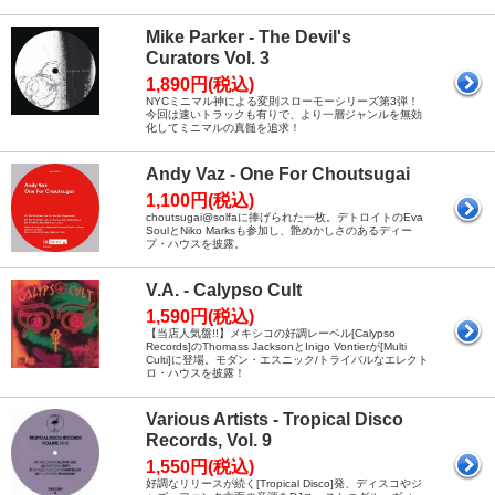
Mike Parker - The Devil's
Curators Vol. 3
1,890円(税込)
NYCミニマル神による変則スローモーシリーズ第3弾！
今回は速いトラックも有りで、より一層ジャンルを無効
化してミニマルの真髄を追求！
Andy Vaz - One For Choutsugai
1,100円(税込)
choutsugai@solfaに捧げられた一枚。デトロイトのEva
SoulとNiko Marksも参加し、艶めかしさのあるディー
プ・ハウスを披露。
V.A. - Calypso Cult
1,590円(税込)
【当店人気盤!!】メキシコの好調レーベル[Calypso
Records]のThomass JacksonとInigo Vontierが[Multi
Culti]に登場。モダン・エスニック/トライバルなエレクト
ロ・ハウスを披露！
Various Artists - Tropical Disco
Records, Vol. 9
1,550円(税込)
好調なリリースが続く[Tropical Disco]発、ディスコやジ