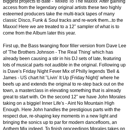
biggest projects to date - 'Mixed To The Maxxx' After gaining
access from the legendary original artists these two highly
esteemed producers take the multi-track tapes of many
classic Disco, Funk & Soul tracks and re-work them...to the
Maxxx! Here we are treated to a 12" sampler of what is to
come from the Album later this year.
First up, the Bass twanging floor filler version from Dave Lee
of 'The Brothers Johnson - The Real Thing' which has
already been causing a stir in his DJ sets of late, featuring
lots of musical parts not audible in the original. Following up
is Dave's Friday Night Fever Mix of Philly legends 'Bell &
James - US chart hit "Livin' It Up (Friday Night)' where he
beefs up and extends the original to re-step back out on the
town, a masterclass in elevating something that is already
great to start with. On the second 12" we have John Morales
taking on a biggie! Inner Life's - Aint No Mountain High
Enough. Here John handles the prestigious parts with the
respect due, re-shaping key moments in a new light and
bringing the sonics up to par for modern dancefloors, an
Anthem Mix indeed. To finish proceedings Morales takes on