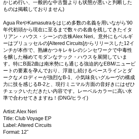
かじめ行い、一般的な中古盤よりも状態が悪いと判断した
ものは掲載しておりません)
Agua ReやKamasutraをはじめ多数の名義を用いながら'90
年代初頭から現在に至るまで数々の名曲を残してきたイタ
リアン・ハウス・シーンの古株Alex Neri。意外にもベルギ
ーはブリュッセルの[Altered Circuits]からリリースした12イ
ンチが本作で、熟練かつキレキレのシンセワークで中毒性
を醸した極めてモダンなテック・ハウスを展開していま
す。特にB面2曲は南米勢にも通じる強迫的なEBM/ニュービ
ートの要素を孕んでおり、浮遊し続けるベースラインとダ
ークなメロディーが強烈なB-1、小気味良いグルーヴの構成
力に技を感じるB-2と、現行ミニマル方面の音好きにはぜひ
チェックいただきたい内容です。レーベルカラーに高い水
準で合わせてきますね！(DNG/ヒライ)
Artist: Alex Neri
Title: Club Voyage EP
Label: Altered Circuits
Format: 12"