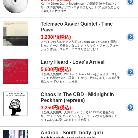
Kenny Dixon Jr.ことMoodymannの関連音源を集めたシ
リーズの第3弾がリプレスされました。レア音源を楽しめ
る嬉しい1枚です!!
Telemaco Xavier Quintet - Time
Pawn
3,200円(税込)
スペインの古株テクノ作家Eduardo De La Calleも関与
した、クールでモダンなエレクトリック・ジャズ/フュー
ジョン作品。ジャズ・ハウス好きはぜひ！
Larry Heard - Love's Arrival
5,600円(税込)
【当店人気盤!!】2001年に[Track Mode]からリリースし
ていた名盤がついに再発。しかも、数曲を加えて3枚組仕
様になっています。大推薦!!
Chaos In The CBD - Midnight In
Peckham (repress)
3,250円(税込)
【当店人気盤!!】人気デュオによる2015年の名盤が再
発。ウォームでエレガントなジャズ・ハウスを収録した
タイムレスに楽しめるおすすめ盤！
Androo - South. body. girl /