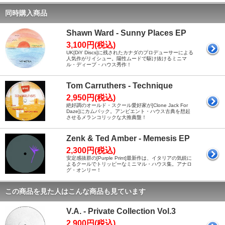
同時購入商品
Shawn Ward - Sunny Places EP
3,100円(税込)
UK[DiY Discs]に残されたカナダのプロデューサーによる
人気作がリイシュー。陽性ムードで駆け抜けるミニマ
ル・ディープ・ハウス秀作！
Tom Carruthers - Technique
2,950円(税込)
絶好調のオールド・スクール愛好家が[Clone Jack For
Daze]にカムバック。アンビエント・ハウス古典を想起
させるメランコリックな大推薦盤！
Zenk & Ted Amber - Memesis EP
2,300円(税込)
安定感抜群の[Purple Print]最新作は、イタリアの気鋭に
よるクールでトリッピーなミニマル・ハウス集。アナロ
グ・オンリー！
この商品を見た人はこんな商品も見ています
V.A. - Private Collection Vol.3
2,900円(税込)