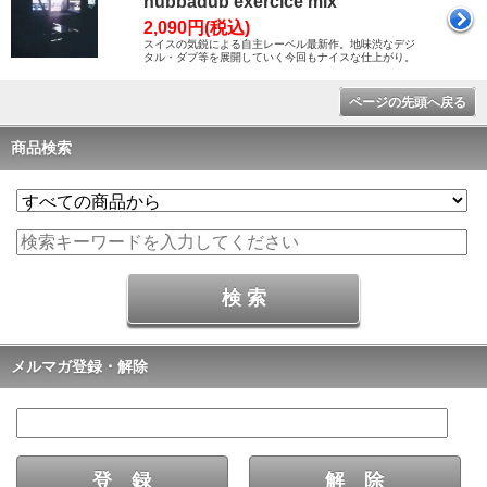
hubbadub exercice mix
2,090円(税込)
スイスの気鋭による自主レーベル最新作。地味渋なデジ
タル・ダブ等を展開していく今回もナイスな仕上がり。
ページの先頭へ戻る
商品検索
メルマガ登録・解除