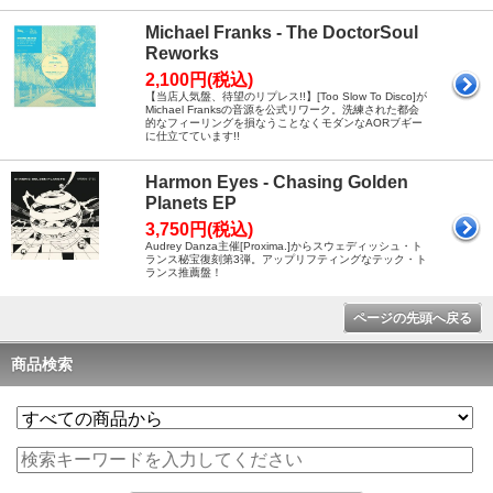
Michael Franks - The DoctorSoul
Reworks
2,100円(税込)
【当店人気盤、待望のリプレス!!】[Too Slow To Disco]が
Michael Franksの音源を公式リワーク。洗練された都会
的なフィーリングを損なうことなくモダンなAORブギー
に仕立てています!!
Harmon Eyes - Chasing Golden
Planets EP
3,750円(税込)
Audrey Danza主催[Proxima.]からスウェディッシュ・ト
ランス秘宝復刻第3弾。アップリフティングなテック・ト
ランス推薦盤！
ページの先頭へ戻る
商品検索