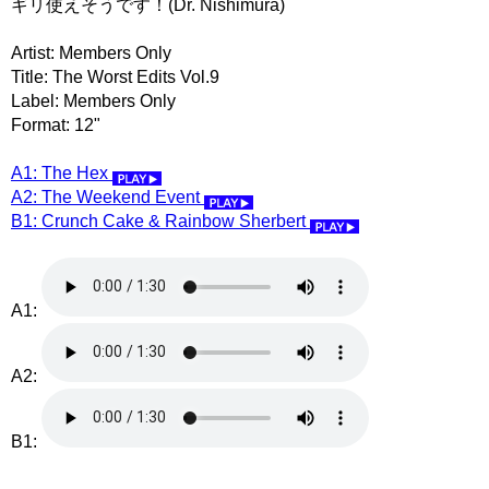
ギリ使えそうです！(Dr. Nishimura)
Artist: Members Only
Title: The Worst Edits Vol.9
Label: Members Only
Format: 12"
A1: The Hex
A2: The Weekend Event
B1: Crunch Cake & Rainbow Sherbert
A1:
A2:
B1: