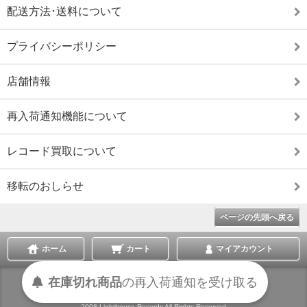
配送方法･送料について
プライバシーポリシー
店舗情報
再入荷通知機能について
レコード買取について
移転のおしらせ
ページの先頭へ戻る
ホーム
カート
マイアカウント
在庫切れ商品
の
再入荷
通知を
受け取る
表示切替 :
スマートフォン
|
PC版
2008 Lighthouse Records All Rights Reserved