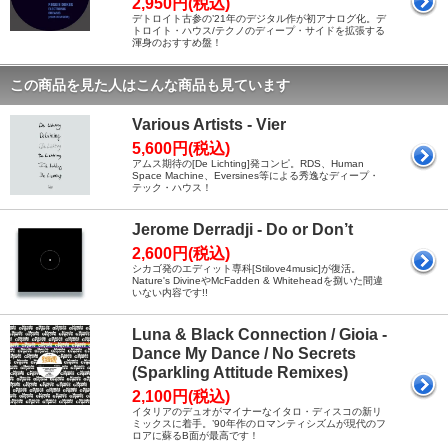
2,950円(税込)
デトロイト古参の’21年のデジタル作が初アナログ化。デ
トロイト・ハウス/テクノのディープ・サイドを拡張する
渾身のおすすめ盤！
この商品を見た人はこんな商品も見ています
Various Artists - Vier
5,600円(税込)
アムス期待の[De Lichting]発コンピ。RDS、Human
Space Machine、Eversines等による秀逸なディープ・
テック・ハウス！
Jerome Derradji - Do or Don’t
2,600円(税込)
シカゴ発のエディット専科[Stilove4music]が復活。
Nature's DivineやMcFadden & Whiteheadを捌いた間違
いない内容です!!
Luna & Black Connection / Gioia -
Dance My Dance / No Secrets
(Sparkling Attitude Remixes)
2,100円(税込)
イタリアのデュオがマイナーなイタロ・ディスコの新リ
ミックスに着手。’90年作のロマンティシズムが現代のフ
ロアに蘇るB面が最高です！