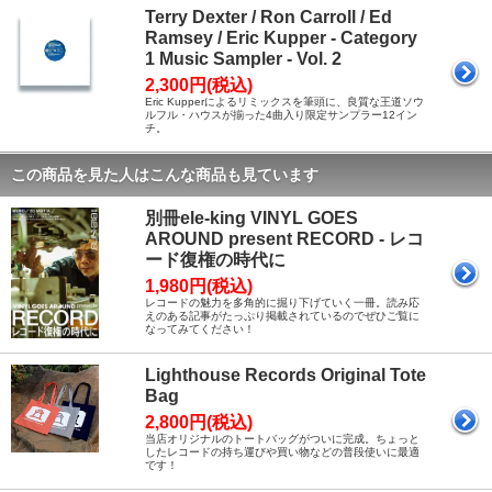
Terry Dexter / Ron Carroll / Ed
Ramsey / Eric Kupper - Category
1 Music Sampler - Vol. 2
2,300円(税込)
Eric Kupperによるリミックスを筆頭に、良質な王道ソウ
ルフル・ハウスが揃った4曲入り限定サンプラー12イン
チ。
この商品を見た人はこんな商品も見ています
別冊ele-king VINYL GOES
AROUND present RECORD - レコ
ード復権の時代に
1,980円(税込)
レコードの魅力を多角的に掘り下げていく一冊。読み応
えのある記事がたっぷり掲載されているのでぜひご覧に
なってみてください！
Lighthouse Records Original Tote
Bag
2,800円(税込)
当店オリジナルのトートバッグがついに完成。ちょっと
したレコードの持ち運びや買い物などの普段使いに最適
です！