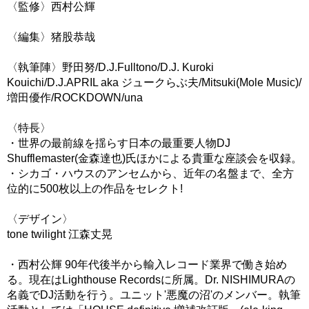
〈監修〉西村公輝
〈編集〉猪股恭哉
〈執筆陣〉野田努/D.J.Fulltono/D.J. Kuroki
Kouichi/D.J.APRIL aka ジュークらぶ夫/Mitsuki(Mole Music)/
増田優作/ROCKDOWN/una
〈特長〉
・世界の最前線を揺らす日本の最重要人物DJ
Shufflemaster(金森達也)氏ほかによる貴重な座談会を収録。
・シカゴ・ハウスのアンセムから、近年の名盤まで、全方
位的に500枚以上の作品をセレクト!
〈デザイン〉
tone twilight 江森丈晃
・西村公輝 90年代後半から輸入レコード業界で働き始め
る。現在はLighthouse Recordsに所属。Dr. NISHIMURAの
名義でDJ活動を行う。ユニット'悪魔の沼'のメンバー。執筆