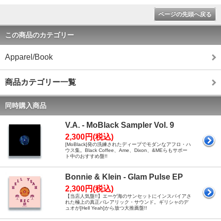
ページの先頭へ戻る
この商品のカテゴリー
Apparel/Book
商品カテゴリー一覧
同時購入商品
V.A. - MoBlack Sampler Vol. 9
2,300円(税込)
[MoBlack]発の洗練されたディープでモダンなアフロ・ハ
ウス集。Black Coffee、Ame、Dixon、&MEらもサポー
ト中のおすすめ盤!!
Bonnie & Klein - Glam Pulse EP
2,300円(税込)
【当店人気盤!!】エーゲ海のサンセットにインスパイアさ
れた極上の真正バレアリック・サウンド。ギリシャのデ
ュオが[Hell Yeah]から放つ大推薦盤!!