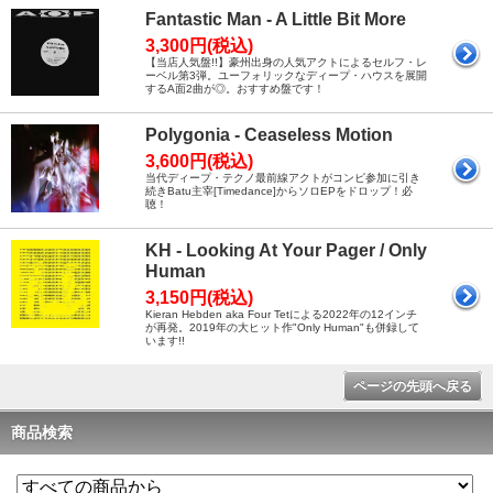
Fantastic Man - A Little Bit More
3,300円(税込)
【当店人気盤!!】豪州出身の人気アクトによるセルフ・レ
ーベル第3弾。ユーフォリックなディープ・ハウスを展開
するA面2曲が◎。おすすめ盤です！
Polygonia - Ceaseless Motion
3,600円(税込)
当代ディープ・テクノ最前線アクトがコンピ参加に引き
続きBatu主宰[Timedance]からソロEPをドロップ！必
聴！
KH - Looking At Your Pager / Only
Human
3,150円(税込)
Kieran Hebden aka Four Tetによる2022年の12インチ
が再発。2019年の大ヒット作"Only Human"も併録して
います!!
ページの先頭へ戻る
商品検索