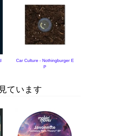
d
Car Culture - Nothingburger E
P
見ています