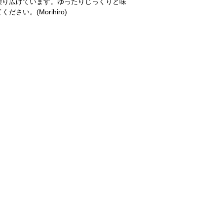
繰り広げています。ゆったりじっくりと味
い。(Morihiro)