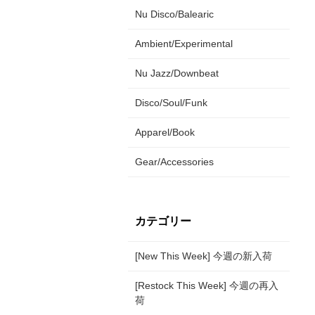
Nu Disco/Balearic
Ambient/Experimental
Nu Jazz/Downbeat
Disco/Soul/Funk
Apparel/Book
Gear/Accessories
カテゴリー
[New This Week] 今週の新入荷
[Restock This Week] 今週の再入
荷