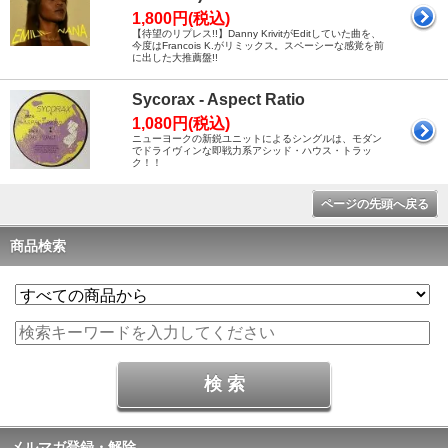
1,800円(税込)
【待望のリプレス!!】Danny KrivitがEditしていた曲を、
今度はFrancois K.がリミックス。スペーシーな感覚を前
に出した大推薦盤!!
Sycorax - Aspect Ratio
1,080円(税込)
ニューヨークの新鋭ユニットによるシングルは、モダン
でドライヴィンな即戦力系アシッド・ハウス・トラッ
ク！！
ページの先頭へ戻る
商品検索
メルマガ登録・解除