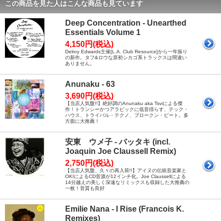
この商品を見た人はこんな商品も見ています
Deep Concentration - Unearthed
Essentials Volume 1
4,150円(税込)
Delroy Edwards主催[L.A. Club Resource]から一年振り
の新作。タフ&ロウな原初シカゴ系トラックスは間違い
ありません。
Anunaku - 63
3,690円(税込)
【当店人気盤!!】絶好調のAnunaku aka Tsviによる傑
作！トランシーかつアラビックに低音揺らす、テック・
ハウス、トライバル・テクノ、ブロークン・ビート。多
方面に大推薦！
安東 ウメ子 - バッタキ (incl.
Joaquin Joe Claussell Remix)
2,750円(税込)
【当店人気盤、久々の再入荷!!】アイヌの伝統音楽家と
OKIによるCD音源が12インチ化。Joe Claussellによる
14分越えの美しく深遠なリミックスも収録した大推薦の
一枚！音質も良好
Emilie Nana - I Rise (Francois K.
Remixes)