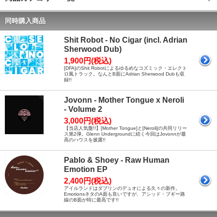
同時購入商品
Shit Robot - No Cigar (incl. Adrian
Sherwood Dub)
1,900円(税込)
[DFA]のShit Robotによるゆるめなコズミック・エレクト
ロ風トラック。なんとB面にAdrian Sherwood Dubも収
録!!
Jovonn - Mother Tongue x Neroli
- Volume 2
3,000円(税込)
【当店人気盤!!】[Mother Tongue]と[Neroli]の共同リリー
ス第2弾。Glenn Undergroundに続く今回はJovonnが最
高のハウスを披露!!
Pablo & Shoey - Raw Human
Emotion EP
2,400円(税込)
アイルランドはダブリンのデュオによる久々の新作。
EmotionsネタのA面も良いですが、アシッド・ブギー路
線のB面が特に最高です!!