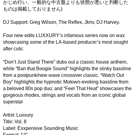
かじめ行い、一般的な中古盤よりも状態が悪いと判断した
ものは掲載しておりません)
DJ Support: Greg Wilson, The Reflex, Jkriv, DJ Harvey.
Four new edits LUXXURY’s infamous series now on wax
showcasing some of the LA-based producer’s most sought
after cuts:
“Don’t Just Stand There” dubs out a classic house anthem,
while “Ban that Boogie Sound” highlights the slinky bassline
from a postpunk/new wave crossover classic. “Watch Out
Boy” highlights the hypnotic Motown-evoking bassline from
a beloved 80s pop duo; and “Feel That Heat” showcases the
gorgeous rhodes, strings and vocals from an iconic global
superstar
Artist: Luxxury
Title: Vol. 8
Label: Exxpensive Sounding Music
Format: 12"