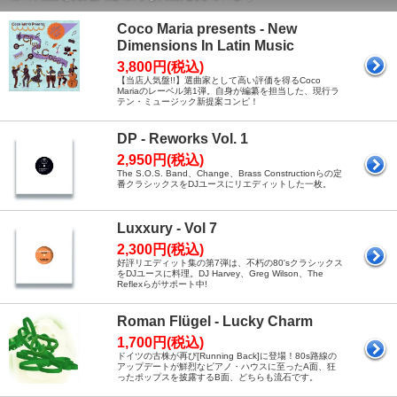
Coco Maria presents - New
Dimensions In Latin Music
3,800円(税込)
【当店人気盤!!】選曲家として高い評価を得るCoco
Mariaのレーベル第1弾。自身が編纂を担当した、現行ラ
テン・ミュージック新提案コンピ！
DP - Reworks Vol. 1
2,950円(税込)
The S.O.S. Band、Change、Brass Constructionらの定
番クラシックスをDJユースにリエディットした一枚。
Luxxury - Vol 7
2,300円(税込)
好評リエディット集の第7弾は、不朽の80'sクラシックス
をDJユースに料理。DJ Harvey、Greg Wilson、The
Reflexらがサポート中!
Roman Flügel - Lucky Charm
1,700円(税込)
ドイツの古株が再び[Running Back]に登場！80s路線の
アップデートが鮮烈なピアノ・ハウスに至ったA面、狂
ったポップスを披露するB面、どちらも流石です。