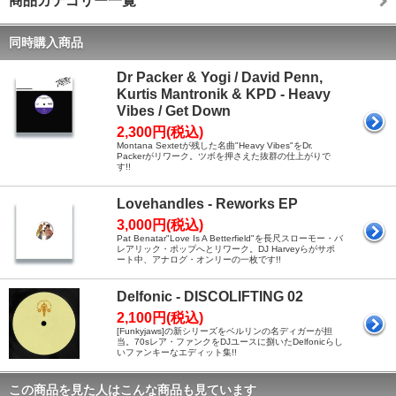
商品カテゴリー一覧
同時購入商品
Dr Packer & Yogi / David Penn,
Kurtis Mantronik & KPD - Heavy
Vibes / Get Down
2,300円(税込)
Montana Sextetが残した名曲"Heavy Vibes"をDr.
Packerがリワーク。ツボを押さえた抜群の仕上がりで
す!!
Lovehandles - Reworks EP
3,000円(税込)
Pat Benatar"Love Is A Betterfield"を長尺スローモー・バ
レアリック・ポップへとリワーク。DJ Harveyらがサポ
ート中、アナログ・オンリーの一枚です!!
Delfonic - DISCOLIFTING 02
2,100円(税込)
[Funkyjaws]の新シリーズをベルリンの名ディガーが担
当。70sレア・ファンクをDJユースに捌いたDelfonicらし
いファンキーなエディット集!!
この商品を見た人はこんな商品も見ています