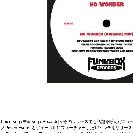
Louie Vega主宰[Vega Records]からのリリースでも話題を呼んだニ
人Peven Everettをヴォーカルにフィーチャーした12インチをリ