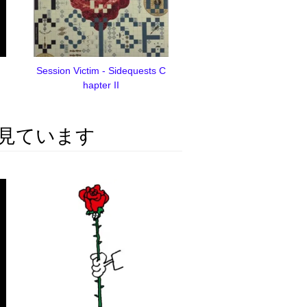
Session Victim - Sidequests C
hapter II
見ています