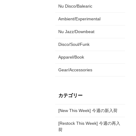
Nu Disco/Balearic
Ambient/Experimental
Nu Jazz/Downbeat
Disco/Soul/Funk
Apparel/Book
Gear/Accessories
カテゴリー
[New This Week] 今週の新入荷
[Restock This Week] 今週の再入
荷