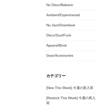
Nu Disco/Balearic
Ambient/Experimental
Nu Jazz/Downbeat
Disco/Soul/Funk
Apparel/Book
Gear/Accessories
カテゴリー
[New This Week] 今週の新入荷
[Restock This Week] 今週の再入
荷