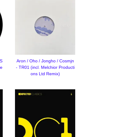
(S
Aron / Oho / Jongho / Cosmjn
te
- TR01 (incl. Melchior Producti
ons Ltd Remix)