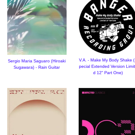
V.A. - Make My Body Shake 
Sergio Maria Saguaro (Hiroaki
pecial Extended Version Limi
Sugawara) - Rain Guitar
d 12" Part One)