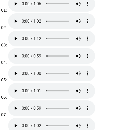
01:
02:
03:
04:
05:
06:
07: