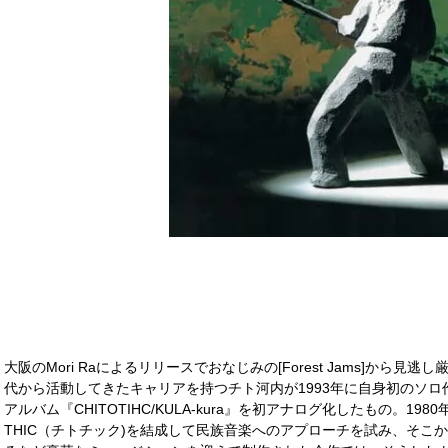
大阪のMori Raによるリリースでおなじみの[Forest Jams]から見
代から活動してきたキャリアを持つチト河内が1993年に自身初のソロ
アルバム『CHITOTIHC/KULA-kura』を初アナログ化したもの。19
THIC（チトチック)を結成して民族音楽へのアプローチを試み、そこ