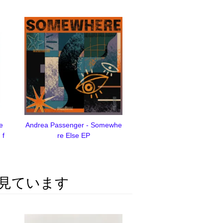
he
Andrea Passenger - Somewhe
 f
re Else EP
見ています