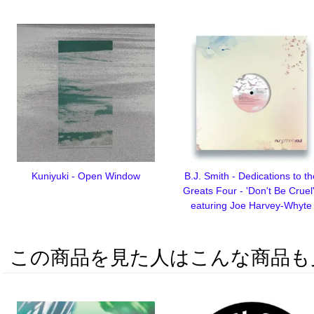
Kuniyuki - Open Window
B.J. Smith - Dedications to t
Greats Four - 'Don't Be Cruel'
eaturing Joe Harvey-Whyte
この商品を見た人はこんな商品も