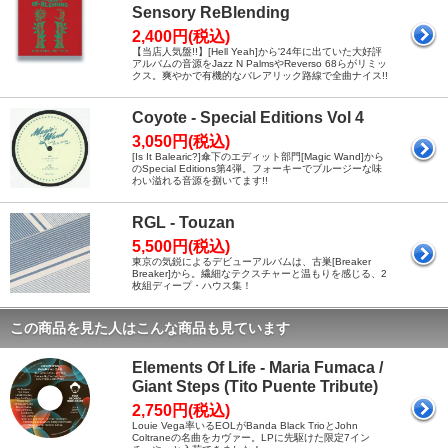
Sensory ReBlending
2,400円(税込)
【当店人気盤!!】[Hell Yeah]から'24年に出ていた大好評
アルバムの音源をJazz N PalmsやReverso 68らがリミッ
クス。爽やかで有機的なバレアリック路線で全曲ナイス!!
Coyote - Special Editions Vol 4
3,050円(税込)
[Is It Balearic?]傘下のエディット部門[Magic Wand]から
のSpecial Editions第4弾。フォーキーでブルージーな味
わい溢れる音源を捌いてます!!
RGL - Touzan
5,500円(税込)
東京の気鋭によるデビューアルバムは、古巣[Breaker
Breaker]から。繊細なテクスチャーと温もりを感じる、2
枚組ディープ・ハウス集！
この商品を見た人はこんな商品も見ています
Elements Of Life - Maria Fumaca /
Giant Steps (Tito Puente Tribute)
2,750円(税込)
Louie Vega率いるEOLがBanda Black TrioとJohn
Coltraneの名曲をカヴァー。LPに先駆けた限定7イン