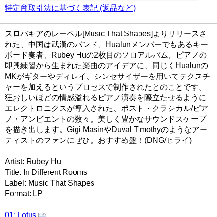
特定商取引法に基づく表記 (返品など)
スロバキアのレーベル[Music That Shapes]よりリリースさ
れた、中国は武漢のバンド、Hualunメンバーでもあるキー
ボード奏者、Rubey Huの2枚目のソロアルバム。ピアノの
即興練習から生まれた楽曲のアイデアに、同じくHualunの
MKがギターやディレイ、シンセサイザーを用いてテクスチ
ャーを加えるというプロセスで制作されたとのことです。
狂おしいほどの情感溢れるピアノ演奏を際立たせるように
エレクトロニクスが導入された、ポスト・クラシカル/ピア
ノ・アンビエントの数々。美しく豊かなサウンドスケープ
を描き出します。Gigi MasinやDuval Timothyのようなアー
ティストのファンにぜひ。おすすめ盤！(DNG/ヒライ)
Artist: Rubey Hu
Title: In Different Rooms
Label: Music That Shapes
Format: LP
01: Lotus