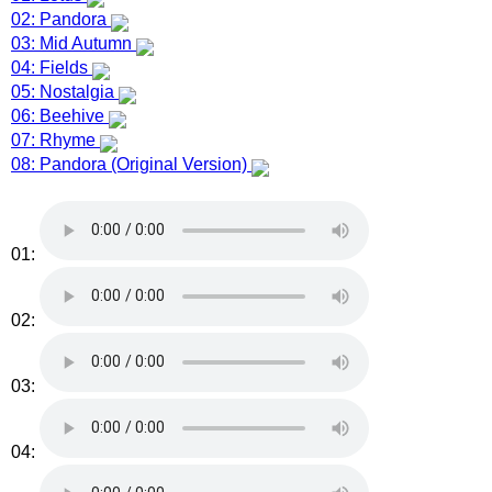
02: Pandora
03: Mid Autumn
04: Fields
05: Nostalgia
06: Beehive
07: Rhyme
08: Pandora (Original Version)
01:
02:
03:
04: