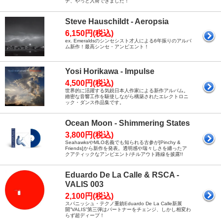
チ、やっと入荷できました！
Steve Hauschildt - Aeropsia
6,150円(税込)
ex. Emeraldsのシンセシスト才人による6年振りのアルバ
ム新作！最高シンセ・アンビエント！
Yosi Horikawa - Impulse
4,500円(税込)
世界的に活躍する気鋭日本人作家による新作アルバム。
緻密な音響工作を駆使しながら構築されたエレクトロニ
ック・ダンス作品集です。
Ocean Moon - Shimmering States
3,800円(税込)
SeahawksやMLO名義でも知られる古参が[Pinchy &
Friends]から新作を発表。透明感や瑞々しさを纏ったア
クアティックなアンビエント/チルアウト路線を披露!!
Eduardo De La Calle & RSCA -
VALIS 003
2,100円(税込)
スパニッシュ・テクノ重鎮Eduardo De La Calle新展
開”VALIS”第三弾はパートナーをチェンジ、しかし相変わ
らず超ディープ！