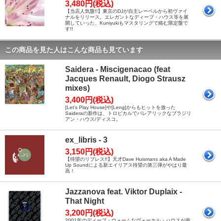
3,480円(税込)
【当店人気盤!!】東京のDJが自主レーベルから初ヴァイ
ナルをリリース。エレガントなディープ・ハウス等を展
開していった、Kuniyukiもマスタリングで絡む限定盤で
す!!
この商品を見た人はこんな商品も見ています
Saidera - Miscigenacao (feat
Jacques Renault, Diogo Strausz
mixes)
3,400円(税込)
[Let's Play House]や[Leng]からもヒットを放った
Saideraの新作は、トロピカルでバレアリックなブラジリ
アン・ハウス/ディスコ。
ex_libris - 3
3,150円(税込)
【待望のリプレス!!】天才Dave Huismans aka A Made
Up Soundによる新エイリアス待望の第三弾がやはり最
高！
Jazzanova feat. Viktor Duplaix -
That Night
3,200円(税込)
2001年のディープ・ウォームなヴォーカル・ハウスが南