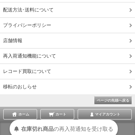
配送方法･送料について
プライバシーポリシー
店舗情報
再入荷通知機能について
レコード買取について
移転のおしらせ
ページの先頭へ戻る
ホーム
カート
マイアカウント
受け取る
通知を
再入荷
の
在庫切れ商品
表示切替 :
スマートフォン
|
PC版