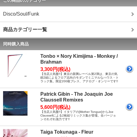
この商品のカテゴリー
Disco/Soul/Funk
商品カテゴリー一覧
同時購入商品
Tonbo × Nory Kimijima - Monkey /
Brahman
3,300円(税込)
【当店人気盤!!】東京の新興レーベル第2弾は、東京の気
鋭2組によるフロア志向のモダンでミニマルなハウス・ト
ラック集。限定200枚プレス、アナログ・オンリーです!!
Patrick Gibin - The Joaquin Joe
Claussell Remixes
5,600円(税込)
【当店人気盤!!】イタリアの[Mother Tongue]からJoe
Claussellによる2枚組リミックス集が登場。全バージョ
ンそれぞれ強力です!!
Taiga Tokunaga - Fleur