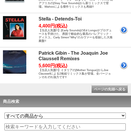
アフリカの[Stay True Sounds]から新リミックスで登
場。Wahooによる傑作リミックスも再録!!
Stella - Detends-Toi
4,400円(税込)
【当店人気盤!!】[Early Sounds]のEd Longoがプロデュ
ースを手掛けた、洒脱で都会的な最高のバレアリック・
ディスコ。Carly Simon"Why"のカヴァーも収録した大推
薦盤!!
Patrick Gibin - The Joaquin Joe
Claussell Remixes
5,600円(税込)
【当店人気盤!!】イタリアの[Mother Tongue]からJoe
Claussellによる2枚組リミックス集が登場。全バージョ
ンそれぞれ強力です!!
ページの先頭へ戻る
商品検索