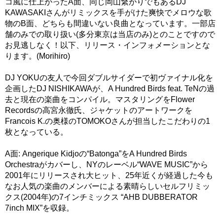
コ風に仕上がったA面、同じ岡山繋がりでもあるDJ
KAWASAKIさんがリミックスを手がけた爽快でメロウな歌
物のB面、どちらも間違いない良曲となっています。一部店
舗のみでの取り扱い(多分東京は当店のみ)とのことですので
お見逃しなく！以下、リリース・インフォメーションとな
ります。(Morihiro)
DJ YOKUの友人で今回ダブルサイダーで初ヴァイナル化を
企画したDJ NISHIKAWAが、A Hundred Birds feat. TeNの過
去と現在の楽曲をコンパイル。マスタリングをFlower
Recordsの高宮永徹氏、ジャケットのアートワークを
Francois K.の奥様のTOMOKOさんが担当したこだわりの1
枚となっている。
A面: Angerique Kidjoの“Batonga”をA Hundred Birds
Orchestraがカバーし、NYのレーベル“WAVE MUSIC”から
2001年にリリースされ大ヒット、25年近くが経過した今も
なお人気の楽曲のメンバーによる素晴らしいセルフリミッ
クス(2004年)の7インチミックス “AHB DUBBERATOR
7inch MIX”を収録。