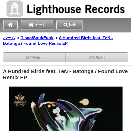
カート
検索
ホーム
＞
Disco/Soul/Funk
＞
A Hundred Birds feat. TeN -
Batonga / Found Love Remix EP
前の商品へ
次の商品へ
A Hundred Birds feat. TeN - Batonga / Found Love
Remix EP