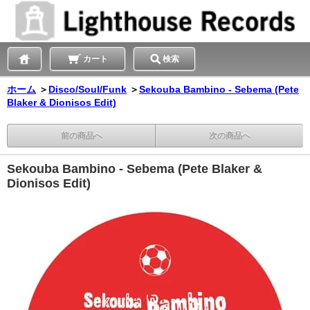
カート
検索
ホーム
＞
Disco/Soul/Funk
＞
Sekouba Bambino - Sebema (Pete
Blaker & Dionisos Edit)
前の商品へ
次の商品へ
Sekouba Bambino - Sebema (Pete Blaker &
Dionisos Edit)