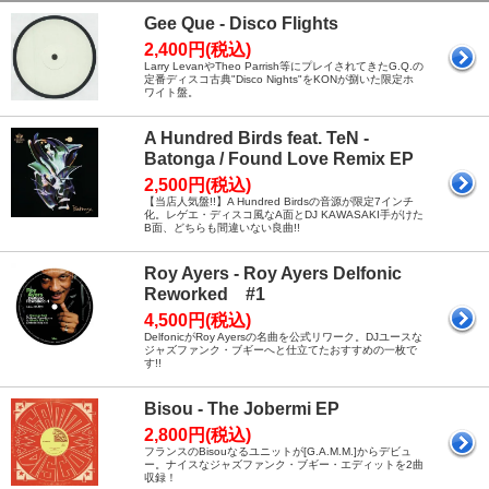
Gee Que - Disco Flights
2,400円(税込)
Larry LevanやTheo Parrish等にプレイされてきたG.Q.の
定番ディスコ古典"Disco Nights"をKONが捌いた限定ホ
ワイト盤。
A Hundred Birds feat. TeN -
Batonga / Found Love Remix EP
2,500円(税込)
【当店人気盤!!】A Hundred Birdsの音源が限定7インチ
化。レゲエ・ディスコ風なA面とDJ KAWASAKI手がけた
B面、どちらも間違いない良曲!!
Roy Ayers - Roy Ayers Delfonic
Reworked #1
4,500円(税込)
DelfonicがRoy Ayersの名曲を公式リワーク。DJユースな
ジャズファンク・ブギーへと仕立てたおすすめの一枚で
す!!
Bisou - The Jobermi EP
2,800円(税込)
フランスのBisouなるユニットが[G.A.M.M.]からデビュ
ー。ナイスなジャズファンク・ブギー・エディットを2曲
収録！