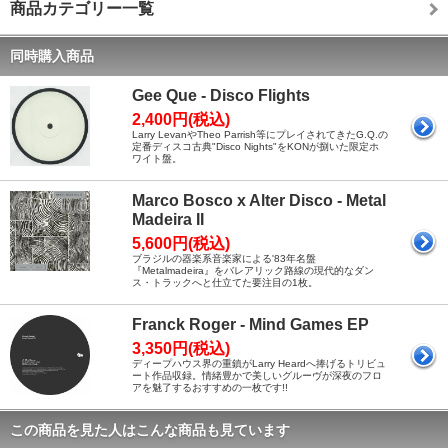
商品カテゴリー一覧
同時購入商品
Gee Que - Disco Flights
2,400円(税込)
Larry LevanやTheo Parrish等にプレイされてきたG.Q.の
定番ディスコ古典"Disco Nights"をKONが捌いた限定ホ
ワイト盤。
Marco Bosco x Alter Disco - Metal
Madeira II
5,600円(税込)
ブラジルの器楽系音楽家による'83年名盤
『Metalmadeira』をバレアリック路線の現代的なダン
ス・トラックへと仕立てた要注目の1枚。
Franck Roger - Mind Games EP
3,350円(税込)
ディープハウス界の重鎮がLarry Heardへ捧げるトリビュ
ート作品収録。情緒豊かで美しいグルーヴが深夜のフロ
アを魅了するおすすめの一枚です!!
この商品を見た人はこんな商品も見ています