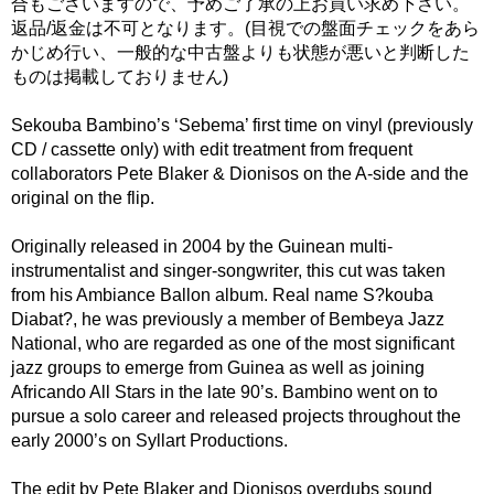
合もございますので、予めご了承の上お買い求め下さい。
返品/返金は不可となります。(目視での盤面チェックをあら
かじめ行い、一般的な中古盤よりも状態が悪いと判断した
ものは掲載しておりません)
Sekouba Bambino’s ‘Sebema’ first time on vinyl (previously
CD / cassette only) with edit treatment from frequent
collaborators Pete Blaker & Dionisos on the A-side and the
original on the flip.
Originally released in 2004 by the Guinean multi-
instrumentalist and singer-songwriter, this cut was taken
from his Ambiance Ballon album. Real name S?kouba
Diabat?, he was previously a member of Bembeya Jazz
National, who are regarded as one of the most significant
jazz groups to emerge from Guinea as well as joining
Africando All Stars in the late 90’s. Bambino went on to
pursue a solo career and released projects throughout the
early 2000’s on Syllart Productions.
The edit by Pete Blaker and Dionisos overdubs sound